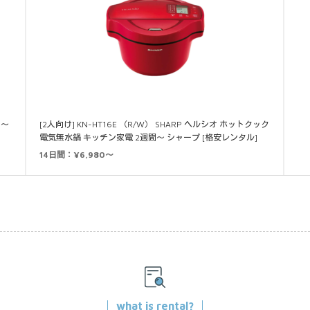
月～
[2人向け] KN-HT16E （R/W） SHARP ヘルシオ ホットクック
電気無水鍋 キッチン家電 2週間～ シャープ [格安レンタル]
14日間：¥6,980～
what is rental?