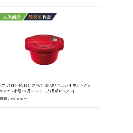
2人向け] KN-HW16E（R/W） SHARP ヘルシオ ホットクッ
 キッチン家電 1ヶ月～ シャープ [月額レンタル]
0日間：¥9,100～