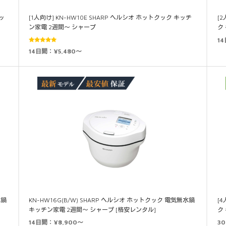
クッ
[1人向け] KN-HW10E SHARP ヘルシオ ホットクック キッチ
[
ン家電 2週間～ シャープ
ク
1
5段階中
14日間：¥5,480～
5.00
の評価
水鍋
KN-HW16G(B/W) SHARP ヘルシオ ホットクック 電気無水鍋
[4
キッチン家電 2週間～ シャープ [格安レンタル]
ク
14日間：¥8,900～
3