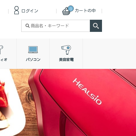
0
カートの中
ログイン
検
索
対
象:
ィオ
パソコン
美容家電