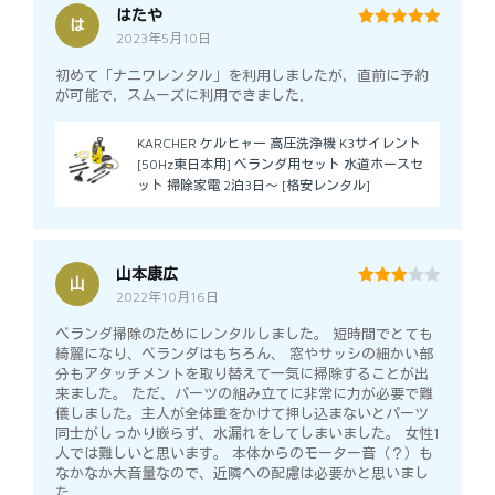
はたや
は
2023年5月10日
5
out of 5
初めて「ナニワレンタル」を利用しましたが，直前に予約
が可能で，スムーズに利用できました．
KARCHER ケルヒャー 高圧洗浄機 K3サイレント
[50Hz東日本用] ベランダ用セット 水道ホースセ
ット 掃除家電 2泊3日～ [格安レンタル]
山本康広
山
2022年10月16日
3
out
of 5
ベランダ掃除のためにレンタルしました。 短時間でとても
綺麗になり、ベランダはもちろん、 窓やサッシの細かい部
分もアタッチメントを取り替えて一気に掃除することが出
来ました。 ただ、パーツの組み立てに非常に力が必要で難
儀しました。主人が全体重をかけて押し込まないとパーツ
同士がしっかり嵌らず、水漏れをしてしまいました。 女性1
人では難しいと思います。 本体からのモーター音（？）も
なかなか大音量なので、近隣への配慮は必要かと思いまし
た。