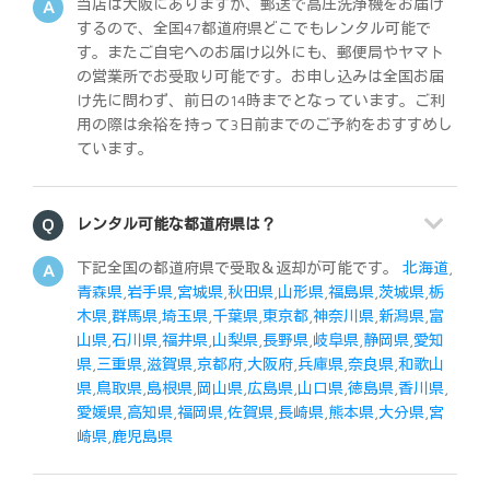
当店は大阪にありますが、郵送で高圧洗浄機をお届け
するので、全国47都道府県どこでもレンタル可能で
す。またご自宅へのお届け以外にも、郵便局やヤマト
の営業所でお受取り可能です。お申し込みは全国お届
け先に問わず、前日の14時までとなっています。ご利
用の際は余裕を持って3日前までのご予約をおすすめし
ています。
レンタル可能な都道府県は？
下記全国の都道府県で受取＆返却が可能です。
北海道
,
青森県
,
岩手県
,
宮城県
,
秋田県
,
山形県
,
福島県
,
茨城県
,
栃
木県
,
群馬県
,
埼玉県
,
千葉県
,
東京都
,
神奈川県
,
新潟県
,
富
山県
,
石川県
,
福井県
,
山梨県
,
長野県
,
岐阜県
,
静岡県
,
愛知
県
,
三重県
,
滋賀県
,
京都府
,
大阪府
,
兵庫県
,
奈良県
,
和歌山
県
,
鳥取県
,
島根県
,
岡山県
,
広島県
,
山口県
,
徳島県
,
香川県
,
愛媛県
,
高知県
,
福岡県
,
佐賀県
,
長崎県
,
熊本県
,
大分県
,
宮
崎県
,
鹿児島県