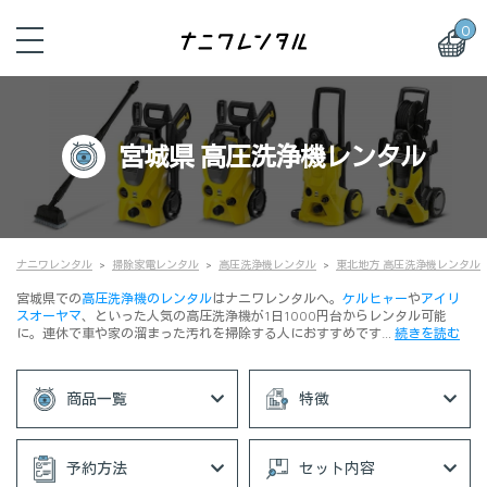
0
宮城県 高圧洗浄機レンタル
ナニワレンタル
掃除家電レンタル
高圧洗浄機レンタル
東北地方 高圧洗浄機レンタル
宮城県での
高圧洗浄機のレンタル
はナニワレンタルへ。
ケルヒャー
や
アイリ
スオーヤマ
、といった人気の高圧洗浄機が1日1000円台からレンタル可能
に。連休で車や家の溜まった汚れを掃除する人におすすめです…
続きを読む
商品一覧
特徴
予約方法
セット内容