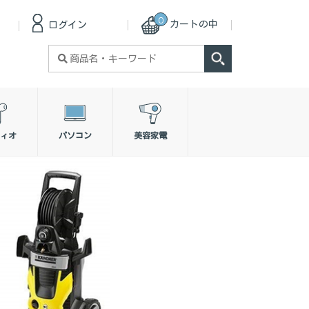
0
カートの中
ログイン
検
索
対
象:
ィオ
パソコン
美容家電