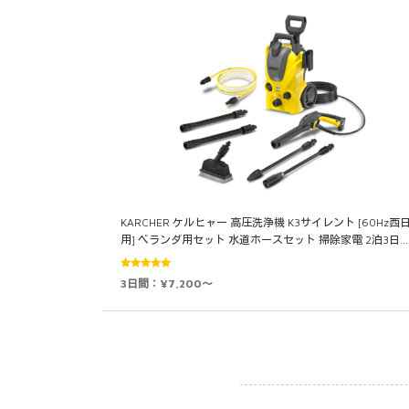
KARCHER ケルヒャー 高圧洗浄機 K3サイレント [60Hz西
用] ベランダ用セット 水道ホースセット 掃除家電 2泊3日…
5段階中
3日間：¥7,200～
5.00
の評価