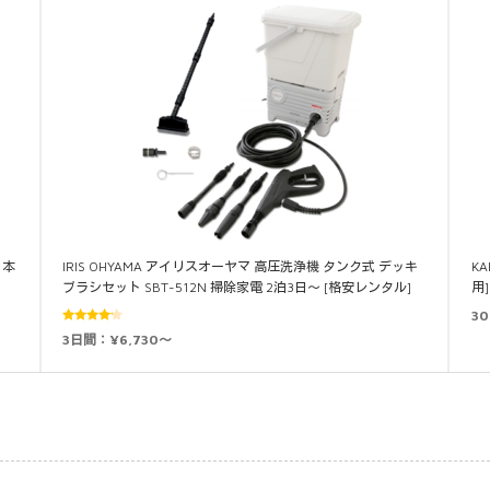
日本
IRIS OHYAMA アイリスオーヤマ 高圧洗浄機 タンク式 デッキ
K
ブラシセット SBT-512N 掃除家電 2泊3日～ [格安レンタル]
用
3
5段階中
3日間：¥6,730～
4.00
の評
価