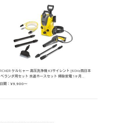
ARCHER ケルヒャー 高圧洗浄機 K3サイレント [60Hz西日本
] ベランダ用セット 水道ホースセット 掃除家電 1ヶ月…
0日間：¥9,900～