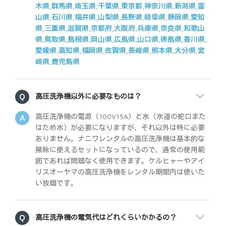
木県
,
群馬県
,
埼玉県
,
千葉県
,
東京都
,
神奈川県
,
新潟県
,
富
山県
,
石川県
,
福井県
,
山梨県
,
長野県
,
岐阜県
,
静岡県
,
愛知
県
,
三重県
,
滋賀県
,
京都府
,
大阪府
,
兵庫県
,
奈良県
,
和歌山
県
,
鳥取県
,
島根県
,
岡山県
,
広島県
,
山口県
,
徳島県
,
香川県
,
愛媛県
,
高知県
,
福岡県
,
佐賀県
,
長崎県
,
熊本県
,
大分県
,
宮
崎県
,
鹿児島県
高圧洗浄機以外に必要なものは？
高圧洗浄機の電源（100V15A）と水（水道の蛇口また
はため水）が必要になりますが、それ以外は特に必要
ありません。ナニワレンタルの高圧洗浄機は基本的な
掃除に使えるセットになっているので、通常の使用範
囲であれば問題なく使用できます。ケルヒャーやアイ
リスオーヤマの高圧洗浄機をレンタル期間内は使いた
い放題です。
高圧洗浄機の電気代はどれくらいかかるの？