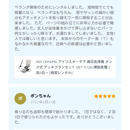
of 5
ベランダ掃除のためにレンタルしました。 短時間でとても
綺麗になり、ベランダはもちろん、 窓やサッシの細かい部
分もアタッチメントを取り替えて一気に掃除することが出
来ました。 ただ、パーツの組み立てに非常に力が必要で難
儀しました。主人が全体重をかけて押し込まないとパーツ
同士がしっかり嵌らず、水漏れをしてしまいました。 女性1
人では難しいと思います。 本体からのモーター音（？）も
なかなか大音量なので、近隣への配慮は必要かと思いまし
た。
IRIS OHYAMA アイリスオーヤマ 高圧洗浄機 タン
ク式 デッキブラシセット SBT-512N 掃除家電 2
泊3日～ [格安レンタル]
ポンちゃん
ポ
2022年8月27日
5
out of 5
借りるのも返却も簡単で助かりました。 1日ではなく、２泊
3日で借りられたのもよかったです。ありがとうございまし
た。