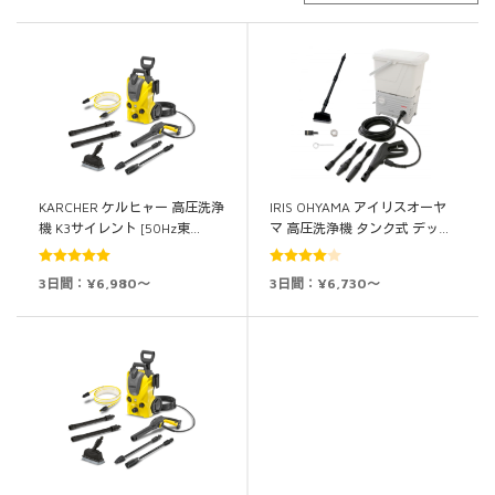
KARCHER ケルヒャー 高圧洗浄
IRIS OHYAMA アイリスオーヤ
機 K3サイレント [50Hz東…
マ 高圧洗浄機 タンク式 デッ…
5段階中
5.00
5段階中
3日間：¥6,980～
3日間：¥6,730～
の評価
4.00
の評
価