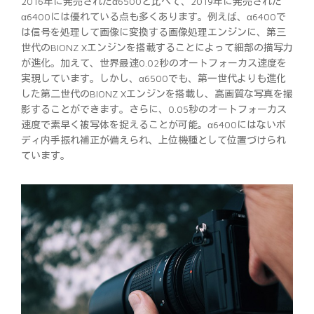
2016年に発売されたα6500と比べて、2019年に発売された
α6400には優れている点も多くあります。例えば、α6400で
は信号を処理して画像に変換する画像処理エンジンに、第三
世代のBIONZ Xエンジンを搭載することによって細部の描写力
が進化。加えて、世界最速0.02秒のオートフォーカス速度を
実現しています。しかし、α6500でも、第一世代よりも進化
した第二世代のBIONZ Xエンジンを搭載し、高画質な写真を撮
影することができます。さらに、0.05秒のオートフォーカス
速度で素早く被写体を捉えることが可能。α6400にはないボ
ディ内手振れ補正が備えられ、上位機種として位置づけられ
ています。