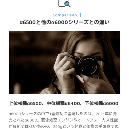
Comparison
α6500と他のα6000シリーズとの違い
上位機種α6500、中位機種α6400、下位機種α6000
α6000シリーズの中で1番最初に登場したのは、2014年に発
売されたα6000。画像処理エンジンやオートフォーカス性能
が最新ではないものの、285gという軽さと価格の手頃さで現