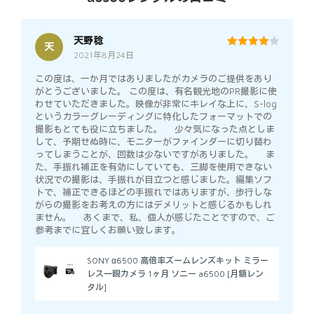
天野稔
天
2021年8月24日
4
out of 5
この度は、一か月ではありましたがカメラのご提供をあり
がとうございました。 この度は、有名観光地のPR撮影に使
わせていただきました。映像が非常にキレイな上に、S-log
というカラーグレーディングに特化したフォーマットでの
撮影もとても役に立ちました。 少々気になった点としま
して、予期せぬ時に、モニターがファインダーに切り替わ
ってしまうことが、回数は少ないですがありました。 ま
た、手振れ補正を有効にしていても、三脚を使用できない
状況での撮影は、手振れが目立つと感じました。編集ソフ
トで、補正できるほどの手振れではありますが、歩行しな
がらの撮影をお考えの方にはデメリットと感じるかもしれ
ません。 あくまで、私、個人が感じたことですので、ご
参考までに宜しくお願い致します。
SONY α6500 高倍率ズームレンズキット ミラー
レス一眼カメラ 1ヶ月 ソニー a6500 [月額レン
タル]