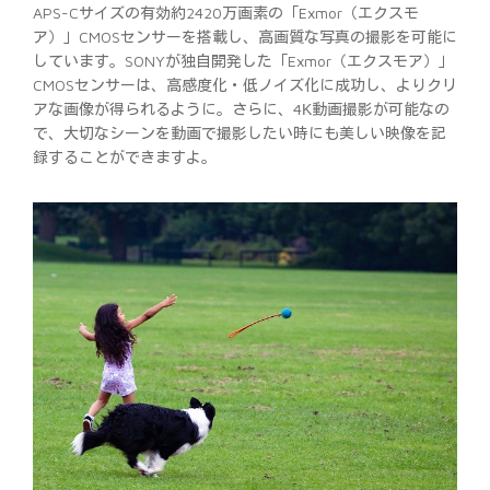
APS-Cサイズの有効約2420万画素の「Exmor（エクスモ
ア）」CMOSセンサーを搭載し、高画質な写真の撮影を可能に
しています。SONYが独自開発した「Exmor（エクスモア）」
CMOSセンサーは、高感度化・低ノイズ化に成功し、よりクリ
アな画像が得られるように。さらに、4K動画撮影が可能なの
で、大切なシーンを動画で撮影したい時にも美しい映像を記
録することができますよ。