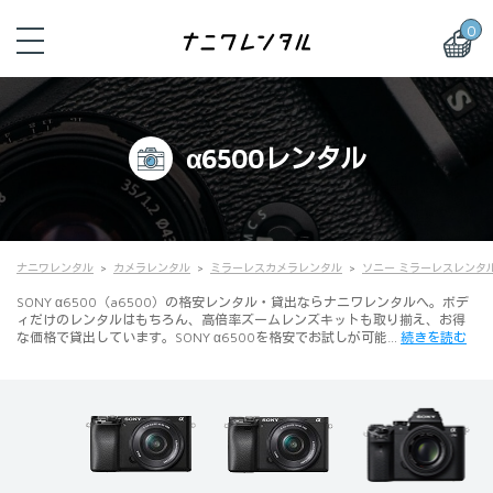
0
α6500レンタル
ナニワレンタル
カメラレンタル
ミラーレスカメラレンタル
ソニー ミラーレスレンタ
SONY α6500（a6500）の格安レンタル・貸出ならナニワレンタルへ。ボデ
ィだけのレンタルはもちろん、高倍率ズームレンズキットも取り揃え、お得
な価格で貸出しています。SONY α6500を格安でお試しが可能…
続きを読む