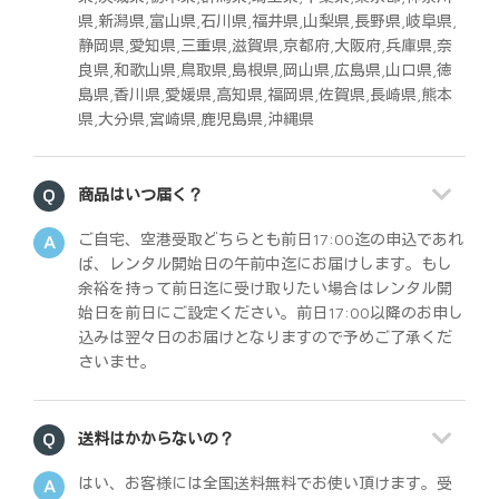
県,新潟県,富山県,石川県,福井県,山梨県,長野県,岐阜県,
静岡県,愛知県,三重県,滋賀県,京都府,大阪府,兵庫県,奈
良県,和歌山県,鳥取県,島根県,岡山県,広島県,山口県,徳
島県,香川県,愛媛県,高知県,福岡県,佐賀県,長崎県,熊本
県,大分県,宮崎県,鹿児島県,沖縄県
商品はいつ届く？
ご自宅、空港受取どちらとも前日17:00迄の申込であれ
ば、レンタル開始日の午前中迄にお届けします。もし
余裕を持って前日迄に受け取りたい場合はレンタル開
始日を前日にご設定ください。前日17:00以降のお申し
込みは翌々日のお届けとなりますので予めご了承くだ
さいませ。
送料はかからないの？
はい、お客様には全国送料無料でお使い頂けます。受