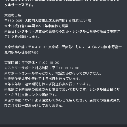
タルサービスです。
大阪梅田店
〒530-0051 大阪府大阪市北区太融寺町1-6 篠原ビル4階
※土日祝日含む年間365日年中無休で営業
※当日レンタル可・注文者の受取のみ対応・レンタルご希望の場合は事前に
ご注文をお願いします。
東京新宿店舗：〒164-0013 東京都中野区弥生町4-25-4（丸ノ内線 中野富士
見町駅から徒歩約7分）
営業時間：年中無休・11:00-18:00
カスタマーサポート対応時間：平日11:00-17:00
※サポートはメールのみとなり、電話対応は行っておりません。
※発送作業は年中無休で土日祝日も行っています。
※年末年始・連休期間も休まず発送作業を行っています。
※店舗は予約者様の受取のみとさせて頂いております。レンタル日当日にサ
イトから注文後レンタル可能です。
※必ず事前にサイトより注文してからご来店ください。店舗での現金決済及
びご注文は一切お受けしておりません。