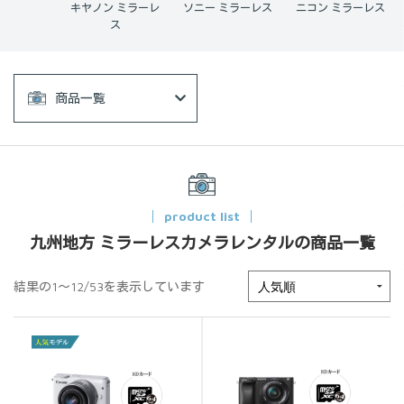
ン ミラーレ
ソニー ミラーレス
ニコン ミラーレス
フジフイルム ミラ
ス
ーレス
商品一覧
product list
九州地方 ミラーレスカメラレンタルの商品一覧
結果の1～12/53を表示しています