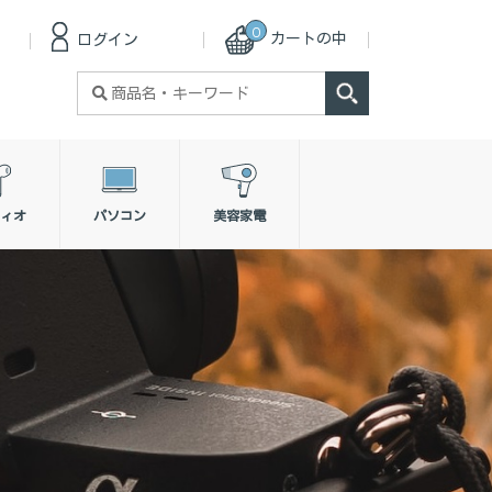
0
カートの中
ログイン
検
索
対
象:
ィオ
パソコン
美容家電