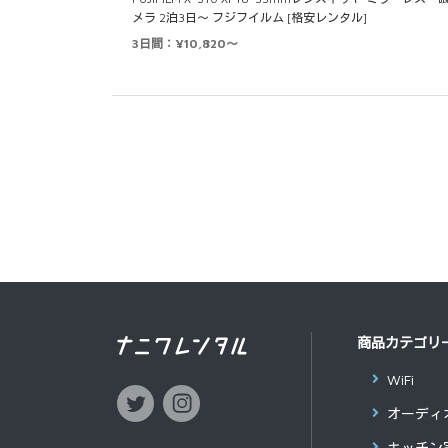
メラ 2泊3日～ フジフイルム [格安レンタル]
3日間：¥10,820～
商品カテゴリ
WiFi
オーディ
キッチン