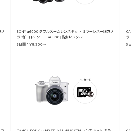
カメ
SONY α6000 ダブルズームレンズキット ミラーレス一眼カメ
C
ラ 2泊3日～ ソニー a6000 [格安レンタル]
ラ
3日間：¥8,300～
3日
眼カ
CANON EOS Kiss M2 EF-M15-45 IS STM レンズキット ミラ
C