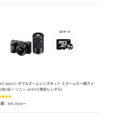
ONY α6400 ダブルズームレンズキット ミラーレス一眼カメ
 2泊3日～ ソニー a6400[格安レンタル]
5段階中
日間：¥11,000～
0
の評価