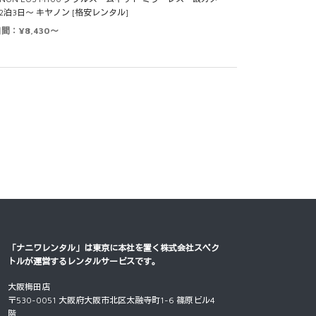
 2泊3日～ キヤノン [格安レンタル]
日間：¥8,430～
「ナニワレンタル」は東京に本社を置く
株式会社スペク
トル
が運営するレンタルサービスです。
大阪梅田店
〒530-0051 大阪府大阪市北区太融寺町1-6 篠原ビル4
階