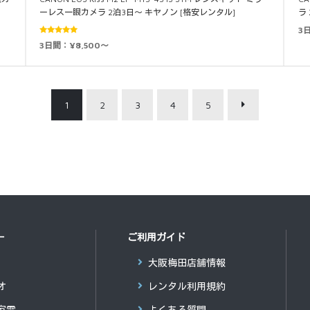
ーレス一眼カメラ 2泊3日～ キヤノン [格安レンタル]
ラ
3
5段階中
3日間：¥8,500～
5.00
の評価
1
2
3
4
5
ー
ご利用ガイド
大阪梅田店舗情報
オ
レンタル利用規約
家電
よくある質問