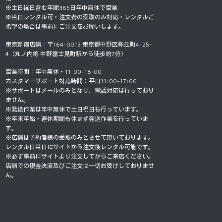
※土日祝日含む年間365日年中無休で営業
※当日レンタル可・注文者の受取のみ対応・レンタルご
希望の場合は事前にご注文をお願いします。
東京新宿店舗：〒164-0013 東京都中野区弥生町4-25-
4（丸ノ内線 中野富士見町駅から徒歩約7分）
営業時間：年中無休・11:00-18:00
カスタマーサポート対応時間：平日11:00-17:00
※サポートはメールのみとなり、電話対応は行っており
ません。
※発送作業は年中無休で土日祝日も行っています。
※年末年始・連休期間も休まず発送作業を行っていま
す。
※店舗は予約者様の受取のみとさせて頂いております。
レンタル日当日にサイトから注文後レンタル可能です。
※必ず事前にサイトより注文してからご来店ください。
店舗での現金決済及びご注文は一切お受けしておりませ
ん。