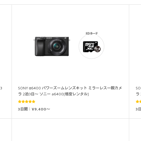
3
SONY α6400 パワーズームレンズキット ミラーレス一眼カメ
S
ラ 2泊3日～ ソニー a6400[格安レンタル]
ラ
5段階中
3日間：¥9,400～
3
5.00
の評価
5.0