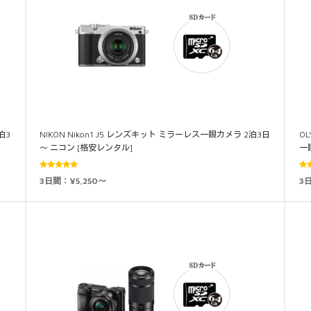
泊3
NIKON Nikon1 J5 レンズキット ミラーレス一眼カメラ 2泊3日
OL
～ ニコン [格安レンタル]
一
5段階中
3日間：¥5,250～
3
5.00
の評価
5.0