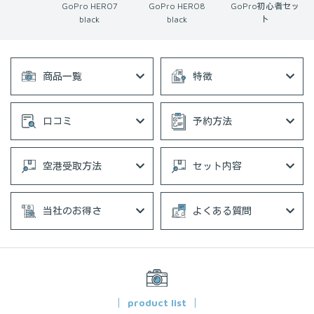
 HERO6
GoPro HERO7
GoPro HERO8
GoPro初心者セッ
ack
black
black
ト
商品一覧
特徴
口コミ
予約方法
空港受取方法
セット内容
当社のお得さ
よくある質問
product list