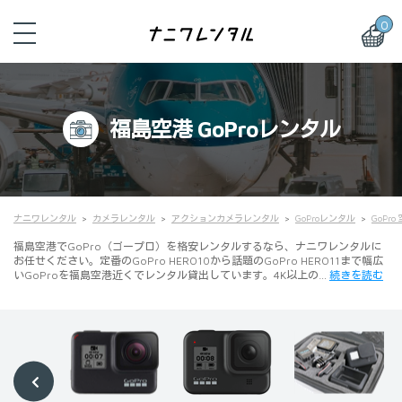
0
福島空港 GoProレンタル
ナニワレンタル
カメラレンタル
アクションカメラレンタル
GoProレンタル
GoPr
福島空港でGoPro（ゴープロ）を格安レンタルするなら、ナニワレンタルに
お任せください。定番のGoPro HERO10から話題のGoPro HERO11まで幅広
いGoProを福島空港近くでレンタル貸出しています。4K以上の…
続きを読む