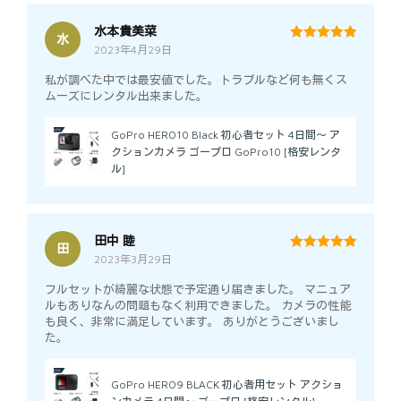
水本貴美菜
水
2023年4月29日
5
out of 5
私が調べた中では最安値でした。トラブルなど何も無くス
ムーズにレンタル出来ました。
GoPro HERO10 Black 初心者セット 4日間～ ア
クションカメラ ゴープロ GoPro10 [格安レンタ
ル]
田中 睦
田
2023年3月29日
5
out of 5
フルセットが綺麗な状態で予定通り届きました。 マニュア
ルもありなんの問題もなく利用できました。 カメラの性能
も良く、非常に満足しています。 ありがとうございまし
た。
GoPro HERO9 BLACK 初心者用セット アクショ