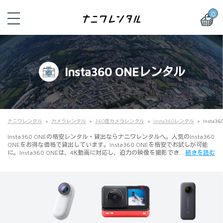
0
Insta360 ONEレンタル
ナニワレンタル
カメラレンタル
360度カメラレンタル
Insta360レンタル
Insta3
Insta360 ONEの格安レンタル・貸出ならナニワレンタルへ。人気のInsta360
ONEをお得な価格で貸出しています。Insta360 ONEを格安でお試しが可能
に。Insta360 ONEは、4K動画に対応し、迫力の映像を撮影でき…
続きを読む