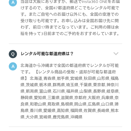
当店は大阪にありますが、郵送でInsta360 ONEをお届
けするので、全国47都道府県どこでもレンタル可能で
す。またご自宅へのお届け以外にも、全国の空港での
受け取りも可能です。お申し込みは全国お届け先に問
わず、前日17時までとなっています。ご利用の際は余
裕を持って3日前までのご予約をおすすめしています。
レンタル可能な都道府県は？
北海道から沖縄まで全国の都道府県でレンタルが可能
です。 【レンタル商品の受取・返却が可能な都道府
県】 北海道,青森県,岩手県,宮城県,秋田県,山形県,福島
県,茨城県,栃木県,群馬県,埼玉県,千葉県,東京都,神奈川
県,新潟県,富山県,石川県,福井県,山梨県,長野県,岐阜県,
静岡県,愛知県,三重県,滋賀県,京都府,大阪府,兵庫県,奈
良県,和歌山県,鳥取県,島根県,岡山県,広島県,山口県,徳
島県,香川県,愛媛県,高知県,福岡県,佐賀県,長崎県,熊本
県,大分県,宮崎県,鹿児島県,沖縄県