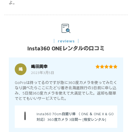
よ。
reviews
Insta360 ONEレンタルの口コミ
嶋田周幸
嶋
2023年3月5日
5
out of 5
GoProは持ってるのですが急に360度カメラを使ってみたく
なり調べたらここにたどり着き北海道旅行の3日前に申し込
み、5日間360度カメラを使えて大満足でした。返却も簡単
でとてもいいサービスでした。
Insta360 70cm自撮り棒 （ ONE ＆ ONE X & GO
対応）360度カメラ 3日間～ [格安レンタル]