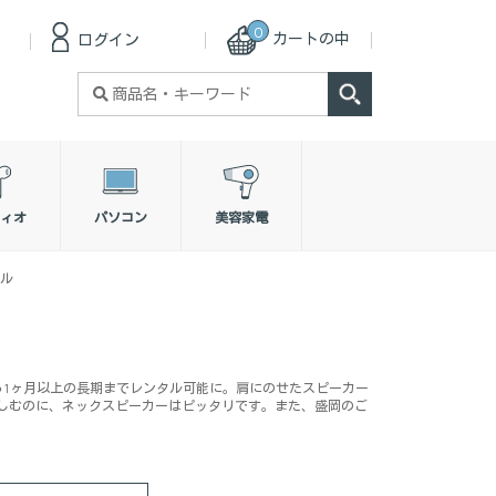
0
カートの中
ログイン
検
索
対
象:
ィオ
パソコン
美容家電
タル
ら1ヶ月以上の長期までレンタル可能に。肩にのせたスピーカー
しむのに、ネックスピーカーはピッタリです。また、盛岡のご