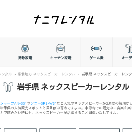
掃除家電
キッチン家電
ゲーム機
オーデ
レンタル
東北地方 ネックスピーカーレンタル
岩手県 ネックスピーカーレン
岩手県 ネックスピーカーレンタル
シャープAN-SS1
や
ソニーSRS-WS1
など人気のネックスピーカーが2週間の短期か
岩手県の人気観光スポットと言えば中尊寺ですよね。中尊寺での観光中に音楽を楽
力で聴きたい時にも、ネックスピーカーが活躍すること間違いなしですよ。