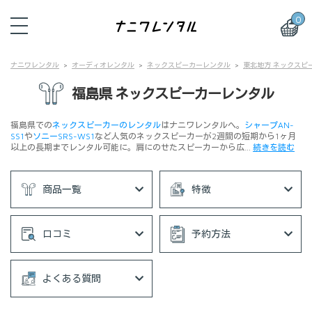
0
ナニワレンタル
オーディオレンタル
ネックスピーカーレンタル
東北地方 ネックスピ
福島県 ネックスピーカーレンタル
福島県での
ネックスピーカーのレンタル
はナニワレンタルへ。
シャープAN-
SS1
や
ソニーSRS-WS1
など人気のネックスピーカーが2週間の短期から1ヶ月
以上の長期までレンタル可能に。肩にのせたスピーカーから広…
続きを読む
商品一覧
特徴
口コミ
予約方法
よくある質問