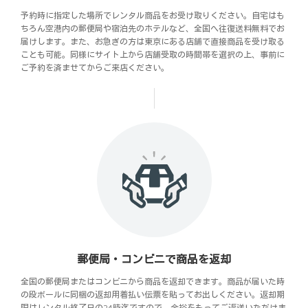
予約時に指定した場所でレンタル商品をお受け取りください。自宅はも
ちろん空港内の郵便局や宿泊先のホテルなど、全国へ往復送料無料でお
届けします。また、お急ぎの方は東京にある店舗で直接商品を受け取る
ことも可能。同様にサイト上から店舗受取の時間帯を選択の上、事前に
ご予約を済ませてからご来店ください。
郵便局・コンビニで商品を返却
全国の郵便局またはコンビニから商品を返却できます。商品が届いた時
の段ボールに同梱の返却用着払い伝票を貼ってお出しください。返却期
限はレンタル終了日の24時迄ですので、余裕をもってご返送いただけま