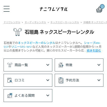
0
ナニワレンタル
オーディオレンタル
ネックスピーカーレンタル
沖縄県 ネックスピー
石垣島 ネックスピーカーレンタル
石垣島での
ネックスピーカーのレンタル
はナニワレンタルへ。
シャープAN-
SS1
や
ソニーSRS-WS1
など人気のネックスピーカーが2週間の短期から1ヶ月
以上の長期までレンタル可能に。肩にのせたスピーカーから広…
続きを読む
商品一覧
特徴
口コミ
予約方法
よくある質問