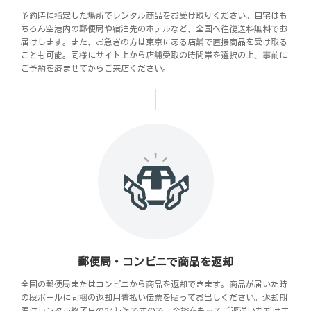
予約時に指定した場所でレンタル商品をお受け取りください。自宅はも
ちろん空港内の郵便局や宿泊先のホテルなど、全国へ往復送料無料でお
届けします。また、お急ぎの方は東京にある店舗で直接商品を受け取る
ことも可能。同様にサイト上から店舗受取の時間帯を選択の上、事前に
ご予約を済ませてからご来店ください。
郵便局・コンビニで商品を返却
全国の郵便局またはコンビニから商品を返却できます。商品が届いた時
の段ボールに同梱の返却用着払い伝票を貼ってお出しください。返却期
限はレンタル終了日の24時迄ですので、余裕をもってご返送いただけま