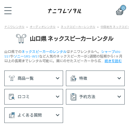
0
ナニワレンタル
オーディオレンタル
ネックスピーカーレンタル
中国地方 ネックスピ
山口県 ネックスピーカーレンタル
山口県での
ネックスピーカーのレンタル
はナニワレンタルへ。
シャープAN-
SS1
や
ソニーSRS-WS1
など人気のネックスピーカーが2週間の短期から1ヶ月
以上の長期までレンタル可能に。肩にのせたスピーカーから広…
続きを読む
商品一覧
特徴
口コミ
予約方法
よくある質問