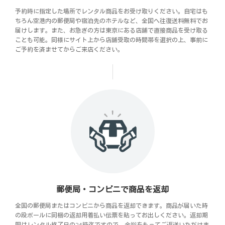
予約時に指定した場所でレンタル商品をお受け取りください。自宅はも
ちろん空港内の郵便局や宿泊先のホテルなど、全国へ往復送料無料でお
届けします。また、お急ぎの方は東京にある店舗で直接商品を受け取る
ことも可能。同様にサイト上から店舗受取の時間帯を選択の上、事前に
ご予約を済ませてからご来店ください。
郵便局・コンビニで商品を返却
全国の郵便局またはコンビニから商品を返却できます。商品が届いた時
の段ボールに同梱の返却用着払い伝票を貼ってお出しください。返却期
限はレンタル終了日の24時迄ですので、余裕をもってご返送いただけま