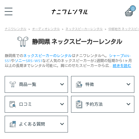
0
ナニワレンタル
オーディオレンタル
ネックスピーカーレンタル
中部地方 ネックスピ
静岡県 ネックスピーカーレンタル
静岡県での
ネックスピーカーのレンタル
はナニワレンタルへ。
シャープAN-
SS1
や
ソニーSRS-WS1
など人気のネックスピーカーが2週間の短期から1ヶ月
以上の長期までレンタル可能に。肩にのせたスピーカーから広…
続きを読む
商品一覧
特徴
口コミ
予約方法
よくある質問