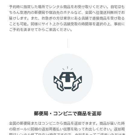
予約時に指定した場所でレンタル商品をお受け取りください。自宅はも
ちろん空港内の郵便局や宿泊先のホテルなど、全国へ往復送料無料でお
届けします。また、お急ぎの方は東京にある店舗で直接商品を受け取る
ことも可能。同様にサイト上から店舗受取の時間帯を選択の上、事前に
ご予約を済ませてからご来店ください。
郵便局・コンビニで商品を返却
全国の郵便局またはコンビニから商品を返却できます。商品が届いた時
の段ボールに同梱の返却用着払い伝票を貼ってお出しください。返却期
限はレンタル終了日の24時迄ですので、余裕をもってご返送いただけま