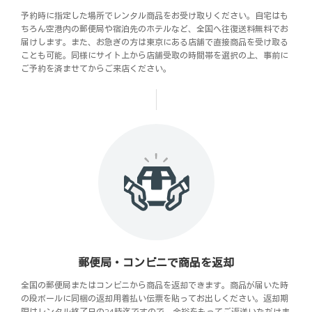
予約時に指定した場所でレンタル商品をお受け取りください。自宅はも
ちろん空港内の郵便局や宿泊先のホテルなど、全国へ往復送料無料でお
届けします。また、お急ぎの方は東京にある店舗で直接商品を受け取る
ことも可能。同様にサイト上から店舗受取の時間帯を選択の上、事前に
ご予約を済ませてからご来店ください。
郵便局・コンビニで商品を返却
全国の郵便局またはコンビニから商品を返却できます。商品が届いた時
の段ボールに同梱の返却用着払い伝票を貼ってお出しください。返却期
限はレンタル終了日の24時迄ですので、余裕をもってご返送いただけま