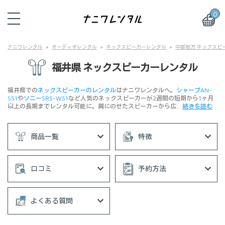
0
ナニワレンタル
オーディオレンタル
ネックスピーカーレンタル
中部地方 ネックスピ
福井県 ネックスピーカーレンタル
福井県での
ネックスピーカーのレンタル
はナニワレンタルへ。
シャープAN-
SS1
や
ソニーSRS-WS1
など人気のネックスピーカーが2週間の短期から1ヶ月
以上の長期までレンタル可能に。肩にのせたスピーカーから広…
続きを読む
商品一覧
特徴
口コミ
予約方法
よくある質問