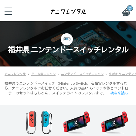
0
福井県 ニンテンドースイッチレンタル
ナニワレンタル
ゲーム機レンタル
ニンテンドースイッチレンタル
中部地方 ニンテン
福井県でニンテンドースイッチ（Nintendo Switch）を格安レンタルするな
ら、ナニワレンタルにお任せください。人気の高いスイッチ本体とコントロ
ーラーのセットはもちろん、スイッチライトのレンタルまで、…
続きを読む