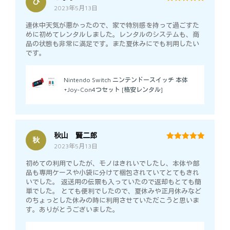
ひ
2023年5月13日
5
out of 5
連休中天気が悪かったので、家で特別感を持って過ごすた
めに初めてレンタルしました。レンタルのシステムも、商
品の状態も非常に満足です。また夏休みにでも利用したい
です。
Nintendo Switch ニンテンドースイッチ 本体
+Joy-Con4つセット [格安レンタル]
秋山 賢二郎
秋
2023年5月13日
5
out of 5
初めての利用でしたが、モノはきれいでしたし、本体や部
品も専用ケースや小袋に分けて梱包されていてとてもきれ
いでした。 返送用の伝票も入っていたので返却もとても簡
単でした。 とても便利でしたので、夏休みや正月休みなど
のちょっとした休みの時に利用させていただこうと思いま
す。ありがとうございました。