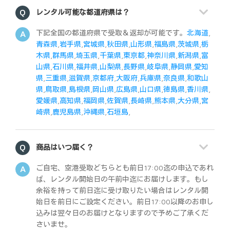
レンタル可能な都道府県は？
下記全国の都道府県で受取＆返却が可能です。
北海道
,
青森県
,
岩手県
,
宮城県
,
秋田県
,
山形県
,
福島県
,
茨城県
,
栃
木県
,
群馬県
,
埼玉県
,
千葉県
,
東京都
,
神奈川県
,
新潟県
,
富
山県
,
石川県
,
福井県
,
山梨県
,
長野県
,
岐阜県
,
静岡県
,
愛知
県
,
三重県
,
滋賀県
,
京都府
,
大阪府
,
兵庫県
,
奈良県
,
和歌山
県
,
鳥取県
,
島根県
,
岡山県
,
広島県
,
山口県
,
徳島県
,
香川県
,
愛媛県
,
高知県
,
福岡県
,
佐賀県
,
長崎県
,
熊本県
,
大分県
,
宮
崎県
,
鹿児島県
,
沖縄県
,
石垣島
,
商品はいつ届く？
ご自宅、空港受取どちらとも前日17:00迄の申込であれ
ば、レンタル開始日の午前中迄にお届けします。もし
余裕を持って前日迄に受け取りたい場合はレンタル開
始日を前日にご設定ください。前日17:00以降のお申し
込みは翌々日のお届けとなりますので予めご了承くだ
さいませ。