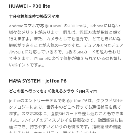
HUAWEI - P30 lite
十分な性能を持つ格安スマホ
AndroidスマホであるHUAWEIのP30 liteは、iPhoneにはない
様々なメリットがあります。例えば、認証方法が指紋と顔で
行えますよ。また、カメラとしても優秀で、とてもきれいな
撮影ができることが人気の一つですね。デュアルSIMとデュア
ルVoLTEに対応しているので、2枚のSIMカードを組み合わせ
て使えます。iPhoneに比べて価格が抑えられているのも嬉し
いポイントですよ。
MAYA SYSTEM - jetfon P6
どこの国へ行ってもすぐ使えるクラウドSIMスマホ
jetfonのエントリーモデルであるjetfon P6は、クラウドSIMテ
クノロジーにより、世界中のどこへ行っても通信状況を保て
ます。スマホ本体に、直接SIMカードを差し込むこともできま
すよ。5.7インチのディスプレイを搭載なので、動画鑑賞も快
適にでき、持ちやすいというのも特徴です。指紋認証の機能