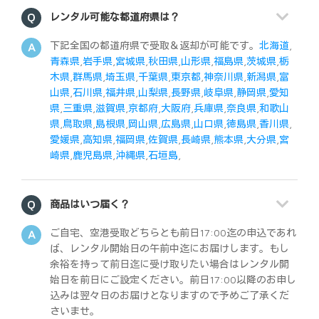
レンタル可能な都道府県は？
下記全国の都道府県で受取＆返却が可能です。
北海道
,
青森県
,
岩手県
,
宮城県
,
秋田県
,
山形県
,
福島県
,
茨城県
,
栃
木県
,
群馬県
,
埼玉県
,
千葉県
,
東京都
,
神奈川県
,
新潟県
,
富
山県
,
石川県
,
福井県
,
山梨県
,
長野県
,
岐阜県
,
静岡県
,
愛知
県
,
三重県
,
滋賀県
,
京都府
,
大阪府
,
兵庫県
,
奈良県
,
和歌山
県
,
鳥取県
,
島根県
,
岡山県
,
広島県
,
山口県
,
徳島県
,
香川県
,
愛媛県
,
高知県
,
福岡県
,
佐賀県
,
長崎県
,
熊本県
,
大分県
,
宮
崎県
,
鹿児島県
,
沖縄県
,
石垣島
,
商品はいつ届く？
ご自宅、空港受取どちらとも前日17:00迄の申込であれ
ば、レンタル開始日の午前中迄にお届けします。もし
余裕を持って前日迄に受け取りたい場合はレンタル開
始日を前日にご設定ください。前日17:00以降のお申し
込みは翌々日のお届けとなりますので予めご了承くだ
さいませ。