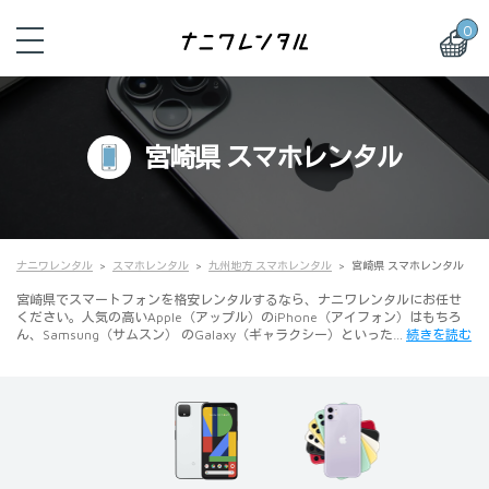
0
宮崎県 スマホレンタル
ナニワレンタル
スマホレンタル
九州地方 スマホレンタル
宮崎県 スマホレンタル
宮崎県でスマートフォンを格安レンタルするなら、ナニワレンタルにお任せ
ください。人気の高いApple（アップル）のiPhone（アイフォン）はもちろ
ん、Samsung（サムスン） のGalaxy（ギャラクシー）といった…
続きを読む