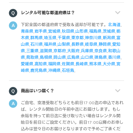
レンタル可能な都道府県は？
下記全国の都道府県で受取＆返却が可能です。
北海道
,
青森県
,
岩手県
,
宮城県
,
秋田県
,
山形県
,
福島県
,
茨城県
,
栃
木県
,
群馬県
,
埼玉県
,
千葉県
,
東京都
,
神奈川県
,
新潟県
,
富
山県
,
石川県
,
福井県
,
山梨県
,
長野県
,
岐阜県
,
静岡県
,
愛知
県
,
三重県
,
滋賀県
,
京都府
,
大阪府
,
兵庫県
,
奈良県
,
和歌山
県
,
鳥取県
,
島根県
,
岡山県
,
広島県
,
山口県
,
徳島県
,
香川県
,
愛媛県
,
高知県
,
福岡県
,
佐賀県
,
長崎県
,
熊本県
,
大分県
,
宮
崎県
,
鹿児島県
,
沖縄県
,
石垣島
,
商品はいつ届く？
ご自宅、空港受取どちらとも前日17:00迄の申込であれ
ば、レンタル開始日の午前中迄にお届けします。もし
余裕を持って前日迄に受け取りたい場合はレンタル開
始日を前日にご設定ください。前日17:00以降のお申し
込みは翌々日のお届けとなりますので予めご了承くだ