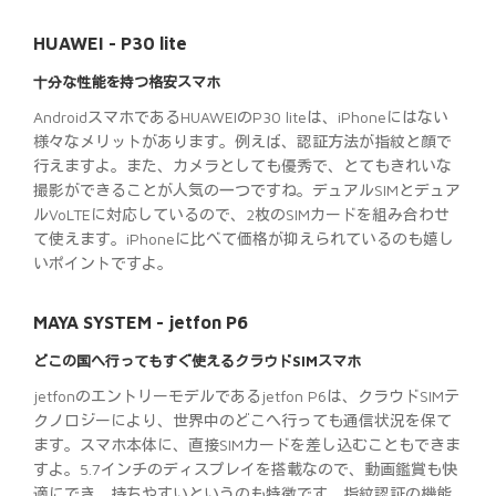
HUAWEI - P30 lite
十分な性能を持つ格安スマホ
AndroidスマホであるHUAWEIのP30 liteは、iPhoneにはない
様々なメリットがあります。例えば、認証方法が指紋と顔で
行えますよ。また、カメラとしても優秀で、とてもきれいな
撮影ができることが人気の一つですね。デュアルSIMとデュア
ルVoLTEに対応しているので、2枚のSIMカードを組み合わせ
て使えます。iPhoneに比べて価格が抑えられているのも嬉し
いポイントですよ。
MAYA SYSTEM - jetfon P6
どこの国へ行ってもすぐ使えるクラウドSIMスマホ
jetfonのエントリーモデルであるjetfon P6は、クラウドSIMテ
クノロジーにより、世界中のどこへ行っても通信状況を保て
ます。スマホ本体に、直接SIMカードを差し込むこともできま
すよ。5.7インチのディスプレイを搭載なので、動画鑑賞も快
適にでき、持ちやすいというのも特徴です。指紋認証の機能