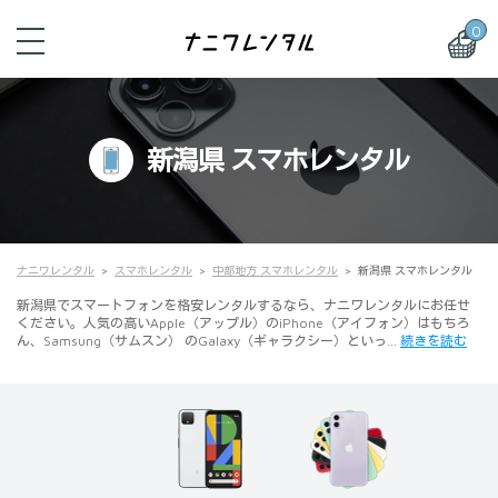
0
新潟県 スマホレンタル
ナニワレンタル
スマホレンタル
中部地方 スマホレンタル
新潟県 スマホレンタル
新潟県でスマートフォンを格安レンタルするなら、ナニワレンタルにお任せ
ください。人気の高いApple（アップル）のiPhone（アイフォン）はもちろ
ん、Samsung（サムスン） のGalaxy（ギャラクシー）といっ…
続きを読む