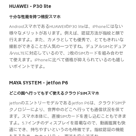
HUAWEI - P30 lite
十分な性能を持つ格安スマホ
AndroidスマホであるHUAWEIのP30 liteは、iPhoneにはない
様々なメリットがあります。例えば、認証方法が指紋と顔で
行えますよ。また、カメラとしても優秀で、とてもきれいな
撮影ができることが人気の一つですね。デュアルSIMとデュア
ルVoLTEに対応しているので、2枚のSIMカードを組み合わせ
て使えます。iPhoneに比べて価格が抑えられているのも嬉し
いポイントですよ。
MAYA SYSTEM - jetfon P6
どこの国へ行ってもすぐ使えるクラウドSIMスマホ
jetfonのエントリーモデルであるjetfon P6は、クラウドSIMテ
クノロジーにより、世界中のどこへ行っても通信状況を保て
ます。スマホ本体に、直接SIMカードを差し込むこともできま
すよ。5.7インチのディスプレイを搭載なので、動画鑑賞も快
適にでき、持ちやすいというのも特徴です。指紋認証の機能