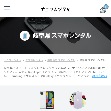
0
岐阜県 スマホレンタル
ナニワレンタル
スマホレンタル
中部地方 スマホレンタル
岐阜県 スマホレンタル
岐阜県でスマートフォンを格安レンタルするなら、ナニワレンタルにお任せ
ください。人気の高いApple（アップル）のiPhone（アイフォン）はもちろ
ん、Samsung（サムスン） のGalaxy（ギャラクシー）といった…
続きを読む