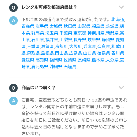
レンタル可能な都道府県は？
下記全国の都道府県で受取＆返却が可能です。
北海道
,
青森県
,
岩手県
,
宮城県
,
秋田県
,
山形県
,
福島県
,
茨城県
,
栃
木県
,
群馬県
,
埼玉県
,
千葉県
,
東京都
,
神奈川県
,
新潟県
,
富
山県
,
石川県
,
福井県
,
山梨県
,
長野県
,
岐阜県
,
静岡県
,
愛知
県
,
三重県
,
滋賀県
,
京都府
,
大阪府
,
兵庫県
,
奈良県
,
和歌山
県
,
鳥取県
,
島根県
,
岡山県
,
広島県
,
山口県
,
徳島県
,
香川県
,
愛媛県
,
高知県
,
福岡県
,
佐賀県
,
長崎県
,
熊本県
,
大分県
,
宮
崎県
,
鹿児島県
,
沖縄県
,
石垣島
,
商品はいつ届く？
ご自宅、空港受取どちらとも前日17:00迄の申込であれ
ば、レンタル開始日の午前中迄にお届けします。もし
余裕を持って前日迄に受け取りたい場合はレンタル開
始日を前日にご設定ください。前日17:00以降のお申し
込みは翌々日のお届けとなりますので予めご了承くだ
さいませ。