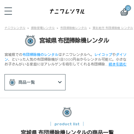
0
ナニワレンタル
掃除家電レンタル
布団掃除機レンタル
東北地方 布団掃除機 レンタル
宮城県 布団掃除機レンタル
宮城県での
布団掃除機のレンタル
はナニワレンタルへ。
レイコップ
や
ダイソ
ン
、といった人気の布団掃除機が1日1000円台からレンタル可能に。小さな
お子さんがいる家庭にはアレルゲンを吸引してくれる布団掃除…
続きを読む
商品一覧
product list
宮城県 布団掃除機レンタルの商品一覧