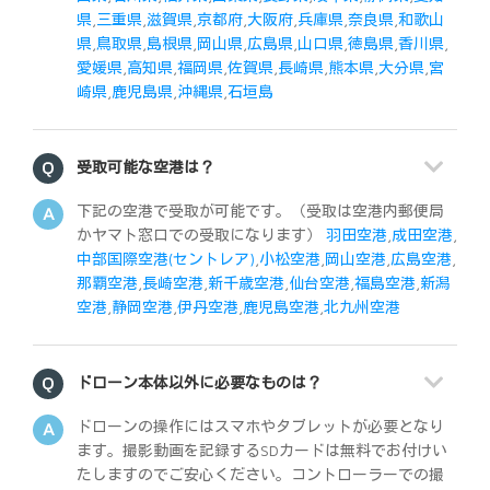
県
,
三重県
,
滋賀県
,
京都府
,
大阪府
,
兵庫県
,
奈良県
,
和歌山
県
,
鳥取県
,
島根県
,
岡山県
,
広島県
,
山口県
,
徳島県
,
香川県
,
愛媛県
,
高知県
,
福岡県
,
佐賀県
,
長崎県
,
熊本県
,
大分県
,
宮
崎県
,
鹿児島県
,
沖縄県
,
石垣島
受取可能な空港は？
下記の空港で受取が可能です。（受取は空港内郵便局
かヤマト窓口での受取になります）
羽田空港
,
成田空港
,
中部国際空港(セントレア)
,
小松空港
,
岡山空港
,
広島空港
,
那覇空港
,
長崎空港
,
新千歳空港
,
仙台空港
,
福島空港
,
新潟
空港
,
静岡空港
,
伊丹空港
,
鹿児島空港
,
北九州空港
ドローン本体以外に必要なものは？
ドローンの操作にはスマホやタブレットが必要となり
ます。撮影動画を記録するSDカードは無料でお付けい
たしますのでご安心ください。コントローラーでの撮