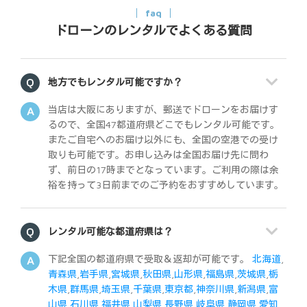
faq
ドローンのレンタルでよくある質問
地方でもレンタル可能ですか？
当店は大阪にありますが、郵送でドローンをお届けす
るので、全国47都道府県どこでもレンタル可能です。
またご自宅へのお届け以外にも、全国の空港での受け
取りも可能です。お申し込みは全国お届け先に問わ
ず、前日の17時までとなっています。ご利用の際は余
裕を持って3日前までのご予約をおすすめしています。
レンタル可能な都道府県は？
下記全国の都道府県で受取＆返却が可能です。
北海道
,
青森県
,
岩手県
,
宮城県
,
秋田県
,
山形県
,
福島県
,
茨城県
,
栃
木県
,
群馬県
,
埼玉県
,
千葉県
,
東京都
,
神奈川県
,
新潟県
,
富
山県
,
石川県
,
福井県
,
山梨県
,
長野県
,
岐阜県
,
静岡県
,
愛知