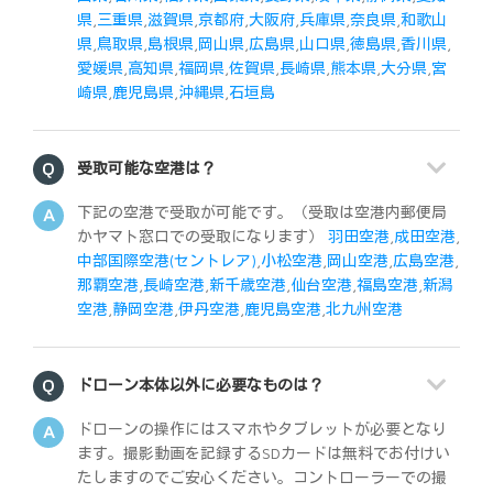
県
,
三重県
,
滋賀県
,
京都府
,
大阪府
,
兵庫県
,
奈良県
,
和歌山
県
,
鳥取県
,
島根県
,
岡山県
,
広島県
,
山口県
,
徳島県
,
香川県
,
愛媛県
,
高知県
,
福岡県
,
佐賀県
,
長崎県
,
熊本県
,
大分県
,
宮
崎県
,
鹿児島県
,
沖縄県
,
石垣島
受取可能な空港は？
下記の空港で受取が可能です。（受取は空港内郵便局
かヤマト窓口での受取になります）
羽田空港
,
成田空港
,
中部国際空港(セントレア)
,
小松空港
,
岡山空港
,
広島空港
,
那覇空港
,
長崎空港
,
新千歳空港
,
仙台空港
,
福島空港
,
新潟
空港
,
静岡空港
,
伊丹空港
,
鹿児島空港
,
北九州空港
ドローン本体以外に必要なものは？
ドローンの操作にはスマホやタブレットが必要となり
ます。撮影動画を記録するSDカードは無料でお付けい
たしますのでご安心ください。コントローラーでの撮