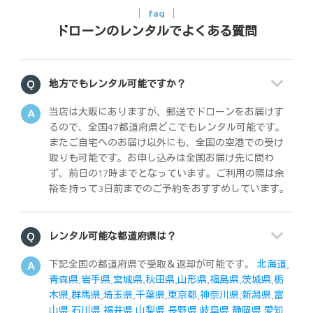
faq
ドローンのレンタルでよくある質問
地方でもレンタル可能ですか？
当店は大阪にありますが、郵送でドローンをお届けす
るので、全国47都道府県どこでもレンタル可能です。
またご自宅へのお届け以外にも、全国の空港での受け
取りも可能です。お申し込みは全国お届け先に問わ
ず、前日の17時までとなっています。ご利用の際は余
裕を持って3日前までのご予約をおすすめしています。
レンタル可能な都道府県は？
下記全国の都道府県で受取＆返却が可能です。
北海道
,
青森県
,
岩手県
,
宮城県
,
秋田県
,
山形県
,
福島県
,
茨城県
,
栃
木県
,
群馬県
,
埼玉県
,
千葉県
,
東京都
,
神奈川県
,
新潟県
,
富
山県
,
石川県
,
福井県
,
山梨県
,
長野県
,
岐阜県
,
静岡県
,
愛知