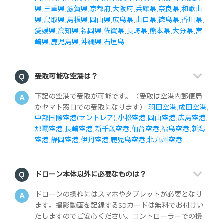
県
,
三重県
,
滋賀県
,
京都府
,
大阪府
,
兵庫県
,
奈良県
,
和歌山
県
,
鳥取県
,
島根県
,
岡山県
,
広島県
,
山口県
,
徳島県
,
香川県
,
愛媛県
,
高知県
,
福岡県
,
佐賀県
,
長崎県
,
熊本県
,
大分県
,
宮
崎県
,
鹿児島県
,
沖縄県
,
石垣島
受取可能な空港は？
下記の空港で受取が可能です。（受取は空港内郵便局
かヤマト窓口での受取になります）
羽田空港
,
成田空港
,
中部国際空港(セントレア)
,
小松空港
,
岡山空港
,
広島空港
,
那覇空港
,
長崎空港
,
新千歳空港
,
仙台空港
,
福島空港
,
新潟
空港
,
静岡空港
,
伊丹空港
,
鹿児島空港
,
北九州空港
ドローン本体以外に必要なものは？
ドローンの操作にはスマホやタブレットが必要となり
ます。撮影動画を記録するSDカードは無料でお付けい
たしますのでご安心ください。コントローラーでの撮