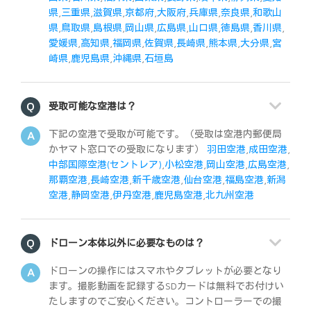
県
,
三重県
,
滋賀県
,
京都府
,
大阪府
,
兵庫県
,
奈良県
,
和歌山
県
,
鳥取県
,
島根県
,
岡山県
,
広島県
,
山口県
,
徳島県
,
香川県
,
愛媛県
,
高知県
,
福岡県
,
佐賀県
,
長崎県
,
熊本県
,
大分県
,
宮
崎県
,
鹿児島県
,
沖縄県
,
石垣島
受取可能な空港は？
下記の空港で受取が可能です。（受取は空港内郵便局
かヤマト窓口での受取になります）
羽田空港
,
成田空港
,
中部国際空港(セントレア)
,
小松空港
,
岡山空港
,
広島空港
,
那覇空港
,
長崎空港
,
新千歳空港
,
仙台空港
,
福島空港
,
新潟
空港
,
静岡空港
,
伊丹空港
,
鹿児島空港
,
北九州空港
ドローン本体以外に必要なものは？
ドローンの操作にはスマホやタブレットが必要となり
ます。撮影動画を記録するSDカードは無料でお付けい
たしますのでご安心ください。コントローラーでの撮