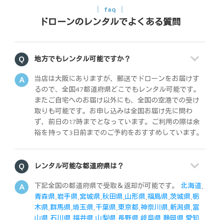
faq
ドローンのレンタルでよくある質問
地方でもレンタル可能ですか？
当店は大阪にありますが、郵送でドローンをお届けす
るので、全国47都道府県どこでもレンタル可能です。
またご自宅へのお届け以外にも、全国の空港での受け
取りも可能です。お申し込みは全国お届け先に問わ
ず、前日の17時までとなっています。ご利用の際は余
裕を持って3日前までのご予約をおすすめしています。
レンタル可能な都道府県は？
下記全国の都道府県で受取＆返却が可能です。
北海道
,
青森県
,
岩手県
,
宮城県
,
秋田県
,
山形県
,
福島県
,
茨城県
,
栃
木県
,
群馬県
,
埼玉県
,
千葉県
,
東京都
,
神奈川県
,
新潟県
,
富
山県
,
石川県
,
福井県
,
山梨県
,
長野県
,
岐阜県
,
静岡県
,
愛知