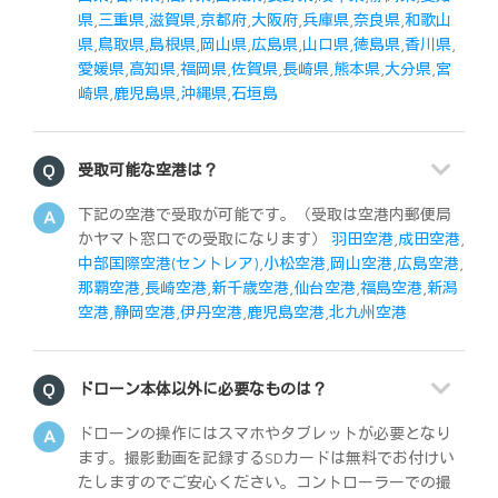
県
,
三重県
,
滋賀県
,
京都府
,
大阪府
,
兵庫県
,
奈良県
,
和歌山
県
,
鳥取県
,
島根県
,
岡山県
,
広島県
,
山口県
,
徳島県
,
香川県
,
愛媛県
,
高知県
,
福岡県
,
佐賀県
,
長崎県
,
熊本県
,
大分県
,
宮
崎県
,
鹿児島県
,
沖縄県
,
石垣島
受取可能な空港は？
下記の空港で受取が可能です。（受取は空港内郵便局
かヤマト窓口での受取になります）
羽田空港
,
成田空港
,
中部国際空港(セントレア)
,
小松空港
,
岡山空港
,
広島空港
,
那覇空港
,
長崎空港
,
新千歳空港
,
仙台空港
,
福島空港
,
新潟
空港
,
静岡空港
,
伊丹空港
,
鹿児島空港
,
北九州空港
ドローン本体以外に必要なものは？
ドローンの操作にはスマホやタブレットが必要となり
ます。撮影動画を記録するSDカードは無料でお付けい
たしますのでご安心ください。コントローラーでの撮