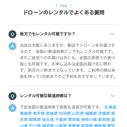
faq
ドローンのレンタルでよくある質問
地方でもレンタル可能ですか？
当店は大阪にありますが、郵送でドローンをお届けす
るので、全国47都道府県どこでもレンタル可能です。
またご自宅へのお届け以外にも、全国の空港での受け
取りも可能です。お申し込みは全国お届け先に問わ
ず、前日の17時までとなっています。ご利用の際は余
裕を持って3日前までのご予約をおすすめしています。
レンタル可能な都道府県は？
下記全国の都道府県で受取＆返却が可能です。
北海道
,
青森県
,
岩手県
,
宮城県
,
秋田県
,
山形県
,
福島県
,
茨城県
,
栃
木県
,
群馬県
,
埼玉県
,
千葉県
,
東京都
,
神奈川県
,
新潟県
,
富
山県
,
石川県
,
福井県
,
山梨県
,
長野県
,
岐阜県
,
静岡県
,
愛知