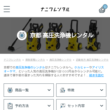
0
京都 高圧洗浄機レンタル
ナニワレンタル
掃除家電レンタル
高圧洗浄機レンタル
近畿地方 高圧洗浄機レンタル
京都での
高圧洗浄機のレンタル
はナニワレンタルへ。
ケルヒャー
や
アイリス
オーヤマ
、といった人気の高圧洗浄機が1日1000円台からレンタル可能に。
連休で車や家の溜まった汚れを掃除する人におすすめですよ！…
続きを読む
商品一覧
特徴
予約方法
セット内容