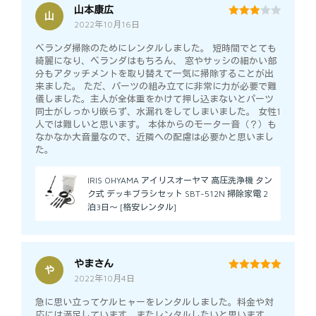
山本康広
山
2022年10月16日
3
out
of 5
ベランダ掃除のためにレンタルしました。 短時間でとても
綺麗になり、ベランダはもちろん、 窓やサッシの細かい部
分もアタッチメントを取り替えて一気に掃除することが出
来ました。 ただ、パーツの組み立てに非常に力が必要で難
儀しました。主人が全体重をかけて押し込まないとパーツ
同士がしっかり嵌らず、水漏れをしてしまいました。 女性1
人では難しいと思います。 本体からのモーター音（？）も
なかなか大音量なので、近隣への配慮は必要かと思いまし
た。
IRIS OHYAMA アイリスオーヤマ 高圧洗浄機 タン
ク式 デッキブラシセット SBT-512N 掃除家電 2
泊3日～ [格安レンタル]
やまさん
や
2022年10月4日
5
out of 5
急に思い立ってケルヒャーをレンタルしました。料金や対
応には満足しています。またレンタルしたいと思います。