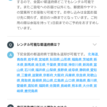
するので、全国47都道府県どこでもレンタル可能で
す。またご自宅へのお届け以外にも、郵便局やヤマト
の営業所でお受取り可能です。お申し込みは全国お届
け先に問わず、前日の14時までとなっています。ご利
用の際は余裕を持って3日前までのご予約をおすすめし
ています。
レンタル可能な都道府県は？
下記全国の都道府県で受取＆返却が可能です。
北海道
,
青森県
,
岩手県
,
宮城県
,
秋田県
,
山形県
,
福島県
,
茨城県
,
栃
木県
,
群馬県
,
埼玉県
,
千葉県
,
東京都
,
神奈川県
,
新潟県
,
富
山県
,
石川県
,
福井県
,
山梨県
,
長野県
,
岐阜県
,
静岡県
,
愛知
県
,
三重県
,
滋賀県
,
京都府
,
大阪府
,
兵庫県
,
奈良県
,
和歌山
県
,
鳥取県
,
島根県
,
岡山県
,
広島県
,
山口県
,
徳島県
,
香川県
,
愛媛県
,
高知県
,
福岡県
,
佐賀県
,
長崎県
,
熊本県
,
大分県
,
宮
崎県
,
鹿児島県