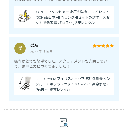
KARCHER ケルヒャー 高圧洗浄機 K3サイレント
[60Hz西日本用] ベランダ用セット 水道ホースセ
ット 掃除家電 2泊3日～ [格安レンタル]
ぽん
ぽ
2022年1月8日
5
out of 5
操作がとても簡単でした。アタッチメントも充実してい
て、家中ピカピカにできました！
IRIS OHYAMA アイリスオーヤマ 高圧洗浄機 タン
ク式 デッキブラシセット SBT-512N 掃除家電 2
泊3日～ [格安レンタル]