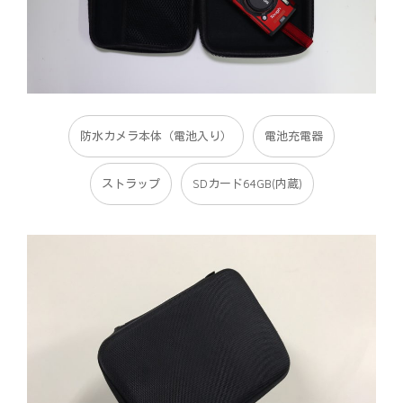
防水カメラ本体（電池入り）
電池充電器
ストラップ
SDカード64GB(内蔵)