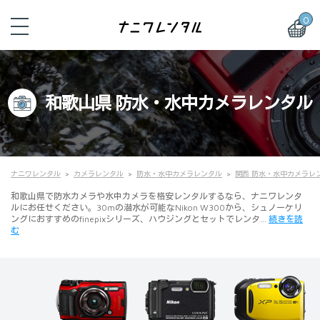
0
和歌山県 防水・水中カメラレンタル
ナニワレンタル
カメラレンタル
防水・水中カメラレンタル
関西 防水・水中カメラレ
和歌山県で防水カメラや水中カメラを格安レンタルするなら、ナニワレンタ
ルにお任せください。30mの潜水が可能なNikon W300から、シュノーケリ
ングにおすすめのfinepixシリーズ、ハウジングとセットでレンタ…
続きを読
む