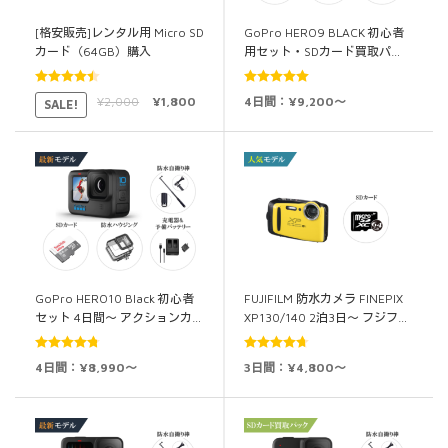
[格安販売]レンタル用 Micro SD
GoPro HERO9 BLACK 初心者
カード（64GB）購入
用セット・SDカード買取パ…
5段階中
5段階中
5.00
¥
2,000
¥
1,800
4日間：¥9,200～
SALE!
4.50
の評価
の評価
GoPro HERO10 Black 初心者
FUJIFILM 防水カメラ FINEPIX
セット 4日間～ アクションカ…
XP130/140 2泊3日～ フジフ…
5段階中
5段階中
4日間：¥8,990～
3日間：¥4,800～
4.75
の評価
4.67
の評価