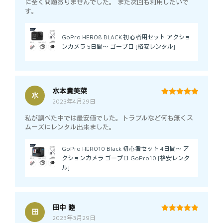
に全く問題ありませんでした。 また次回も利用したいで
す。
GoPro HERO8 BLACK 初心者用セット アクショ
ンカメラ 5日間～ ゴープロ [格安レンタル]
水本貴美菜
水
2023年4月29日
5
out of 5
私が調べた中では最安値でした。トラブルなど何も無くス
ムーズにレンタル出来ました。
GoPro HERO10 Black 初心者セット 4日間～ ア
クションカメラ ゴープロ GoPro10 [格安レンタ
ル]
田中 睦
田
2023年3月29日
5
out of 5