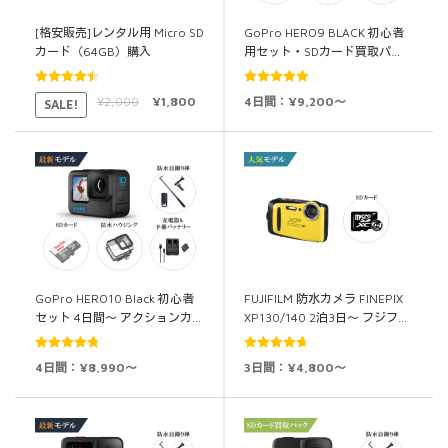
[格安販売]レンタル用 Micro SD
GoPro HERO9 BLACK 初心者
カード（64GB）購入
用セット・SDカード買取パ…
5段階中
5段階中
5.00
¥
2,000
¥
1,800
4日間：¥9,200～
SALE!
4.50
の評価
の評価
GoPro HERO10 Black 初心者
FUJIFILM 防水カメラ FINEPIX
セット 4日間～ アクションカ…
XP130/140 2泊3日～ フジフ…
5段階中
5段階中
4日間：¥8,990～
3日間：¥4,800～
4.75
の評価
4.67
の評価