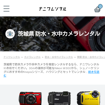
0
茨城県 防水・水中カメラレンタル
ナニワレンタル
カメラレンタル
防水・水中カメラレンタル
関東 防水・水中カメラレ
茨城県で防水カメラや水中カメラを格安レンタルするなら、ナニワレンタル
にお任せください。30mの潜水が可能なNikon W300から、シュノーケリン
グにおすすめのfinepixシリーズ、ハウジングとセットでレンタル…
続きを読
む