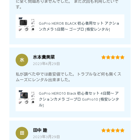
に全く問題ありませんでした。 また次回も利用したいで
す。
GoPro HERO8 BLACK 初心者用セット アクショ
ンカメラ 5日間～ ゴープロ [格安レンタル]
水本貴美菜
水
2023年4月29日
5
out of 5
私が調べた中では最安値でした。トラブルなど何も無くス
ムーズにレンタル出来ました。
GoPro HERO10 Black 初心者セット 4日間～ ア
クションカメラ ゴープロ GoPro10 [格安レンタ
ル]
田中 睦
田
2023年3月29日
5
out of 5