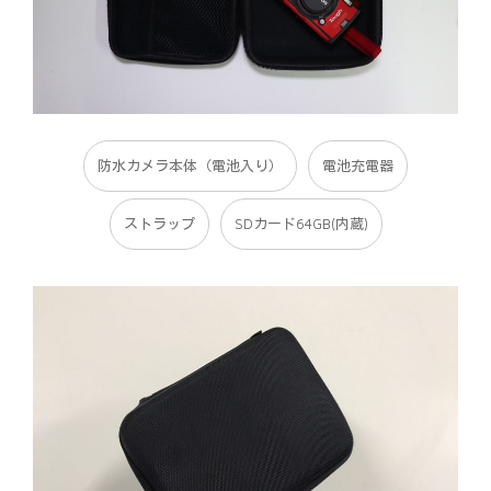
防水カメラ本体（電池入り）
電池充電器
ストラップ
SDカード64GB(内蔵)