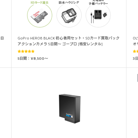
4日
GoPro HERO8 BLACK 初心者用セット・SDカード買取パック
OL
アクションカメラ 5日間～ ゴープロ [格安レンタル]
オ
5段階中
5日間：¥8,500～
3
5.00
の評価
5.0