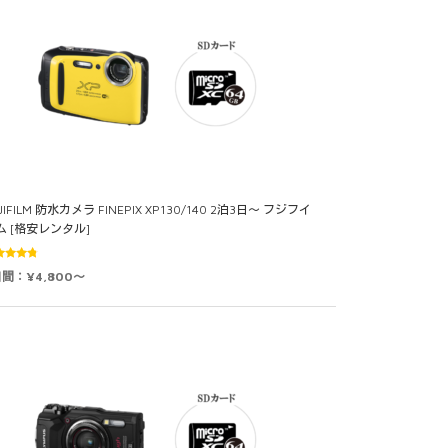
JIFILM 防水カメラ FINEPIX XP130/140 2泊3日～ フジフイ
ム [格安レンタル]
段階中
日間：¥4,800～
67
の評
価