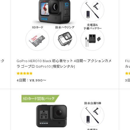
ック
GoPro HERO10 Black 初心者セット 4日間～ アクションカメ
FU
ラ ゴープロ GoPro10 [格安レンタル]
ル
5段階中
5
4日間：¥8,990～
3
4.75
の評
4.
価