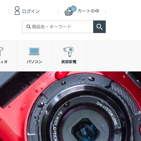
0
カートの中
ログイン
検
索
対
象:
ィオ
パソコン
美容家電