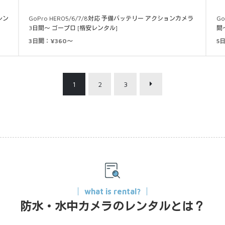
安レン
GoPro HERO5/6/7/8対応 予備バッテリー アクションカメラ
Go
3日間～ ゴープロ [格安レンタル]
間
3日間：¥360～
5
1
2
3
what is rental?
防水・水中カメラのレンタルとは？