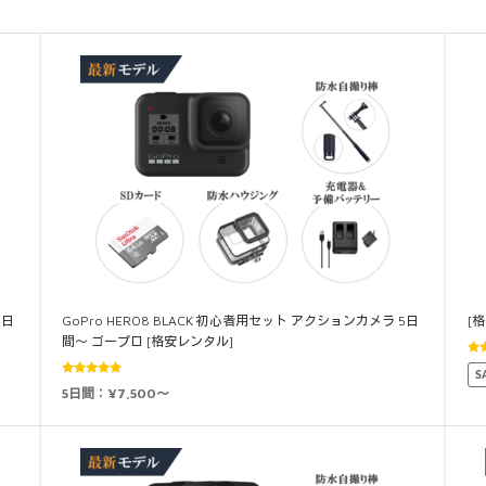
4日
GoPro HERO8 BLACK 初心者用セット アクションカメラ 5日
[
間～ ゴープロ [格安レンタル]
5
S
4.
5段階中
5日間：¥7,500～
4.88
の評価