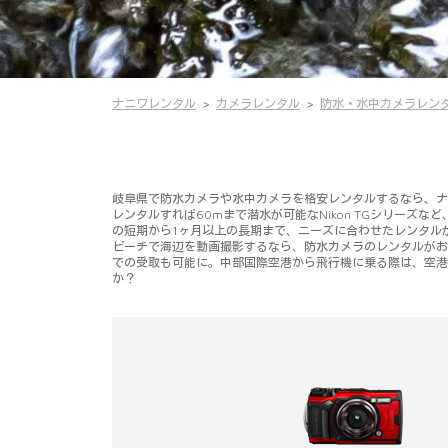
ナニワレンタル
カメラレンタル
防水・水中カメラレン
岐阜県で防水カメラや水中カメラを格安レンタルするなら、ナニワ
レンタルすれば60mまで潜水が可能なNikon TGシリー
の短期から1ヶ月以上の長期まで、ニーズに合わせたレンタル
ビーチで海辺を動画撮影するなら、防水カメラのレンタルがお
での受取も可能に。中部国際空港から飛行機に乗る際は、空港
か？