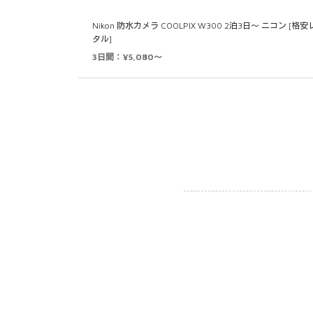
Nikon 防水カメラ COOLPIX W300 2泊3日～ ニコン [格
タル]
3日間：¥5,080～