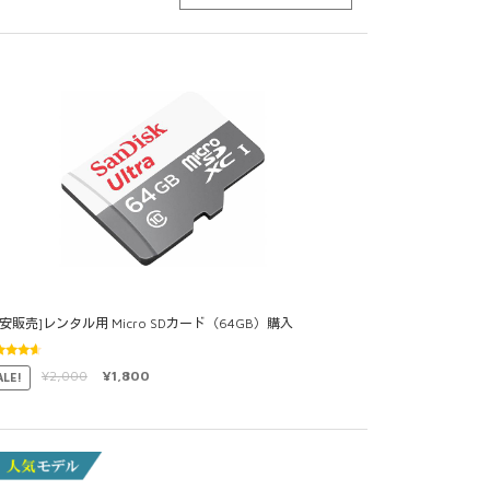
格安販売]レンタル用 Micro SDカード（64GB）購入
段階中
¥
2,000
¥
1,800
ALE!
50
の評
価