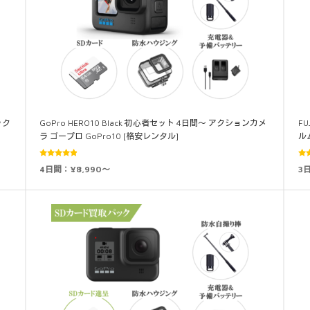
ック
GoPro HERO10 Black 初心者セット 4日間～ アクションカメ
FU
ラ ゴープロ GoPro10 [格安レンタル]
ル
5段階中
5
4日間：¥8,990～
3
4.75
の評
4.
価