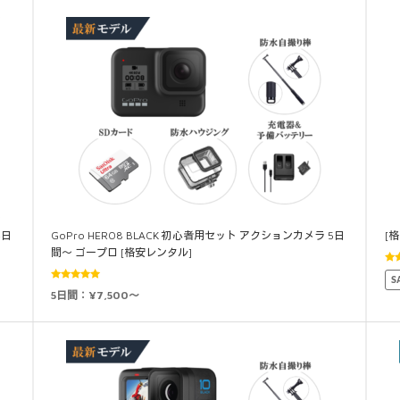
4日
GoPro HERO8 BLACK 初心者用セット アクションカメラ 5日
[
間～ ゴープロ [格安レンタル]
5
S
4.
5段階中
5日間：¥7,500～
4.88
の評価