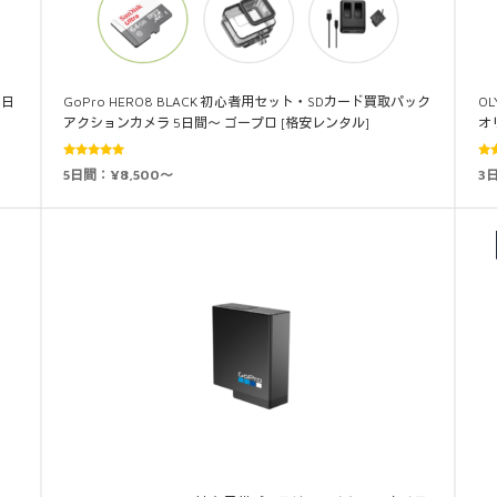
4日
GoPro HERO8 BLACK 初心者用セット・SDカード買取パック
OL
アクションカメラ 5日間～ ゴープロ [格安レンタル]
オ
5段階中
5日間：¥8,500～
3
5.00
の評価
5.0