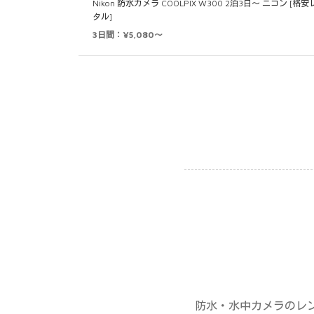
Nikon 防水カメラ COOLPIX W300 2泊3日～ ニコン [格
タル]
3日間：¥5,080～
防水・水中カメラのレ