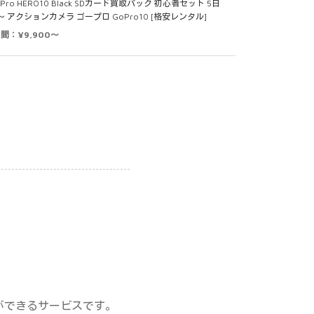
Pro HERO10 Black SDカード買取パック 初心者セット 5日
～ アクションカメラ ゴープロ GoPro10 [格安レンタル]
日間：¥9,900～
ができるサービスです。