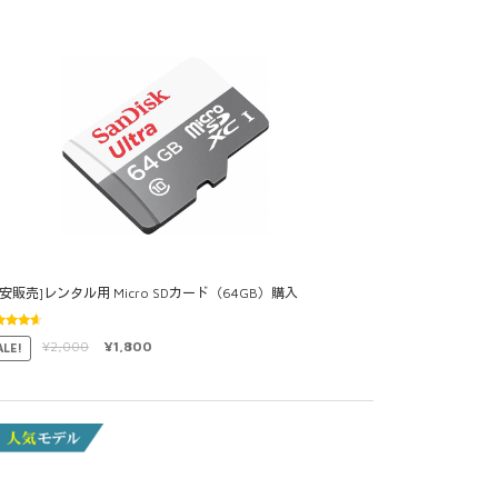
格安販売]レンタル用 Micro SDカード（64GB）購入
段階中
¥
2,000
¥
1,800
ALE!
50
の評
価