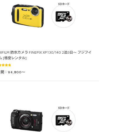
JIFILM 防水カメラ FINEPIX XP130/140 2泊3日～ フジフイ
ム [格安レンタル]
段階中
日間：¥4,800～
67
の評
価