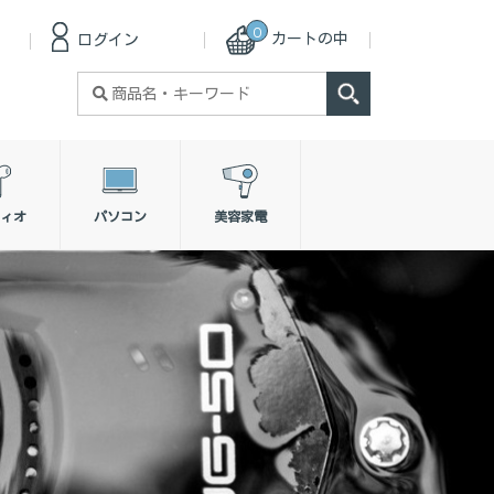
0
カートの中
ログイン
検
索
対
象:
ィオ
パソコン
美容家電