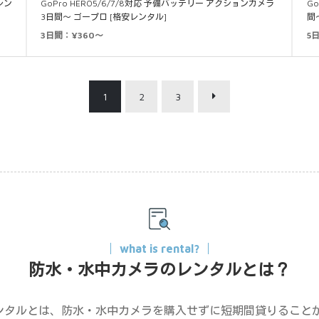
安レン
GoPro HERO5/6/7/8対応 予備バッテリー アクションカメラ
Go
3日間～ ゴープロ [格安レンタル]
間
3日間：¥360～
5
1
2
3
what is rental?
防水・水中カメラのレンタルとは？
ンタルとは、防水・水中カメラを購入せずに短期間貸りること