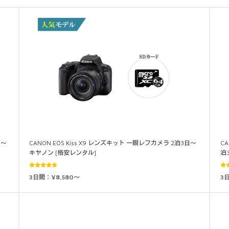
日～
CANON EOS Kiss X9 レンズキット 一眼レフカメラ 2泊3日～
CA
キヤノン [格安レンタル]
泊
5段階中
3日間：¥8,580～
3日
4.86
の評価
4.8