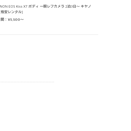
NON EOS Kiss X7 ボディ 一眼レフカメラ 2泊3日～ キヤノ
 [格安レンタル]
日間：¥5,500～