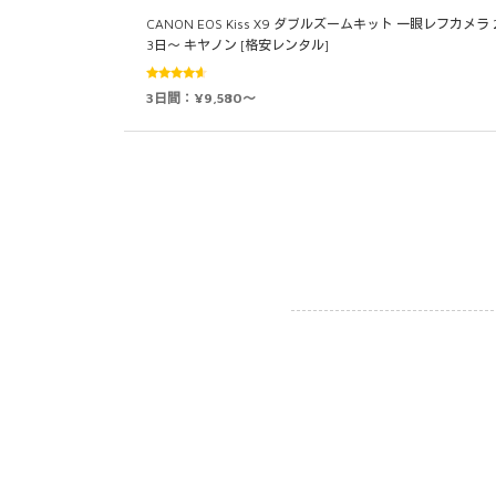
CANON EOS Kiss X9 ダブルズームキット 一眼レフカメラ 
3日～ キヤノン [格安レンタル]
5段階中
3日間：¥9,580～
4.50
の評
価