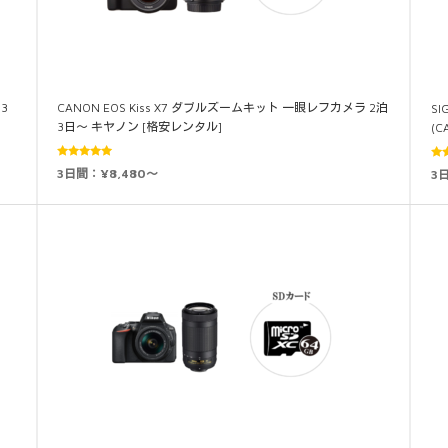
3
CANON EOS Kiss X7 ダブルズームキット 一眼レフカメラ 2泊
SI
3日～ キヤノン [格安レンタル]
(C
5段階中
3日間：¥8,480～
3
5.00
の評価
5.0