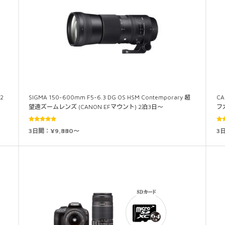
2
SIGMA 150-600mm F5-6.3 DG OS HSM Contemporary 超
CA
望遠ズームレンズ (CANON EFマウント) 2泊3日～
フ
5段階中
3日間：¥9,880～
3
5.00
の評価
5.0