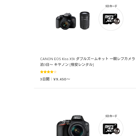
CANON EOS Kiss X9i ダブルズームキット 一眼レフカメラ 
泊3日～ キヤノン [格安レンタル]
5段階中
3日間：¥9,450～
4.00
の評
価