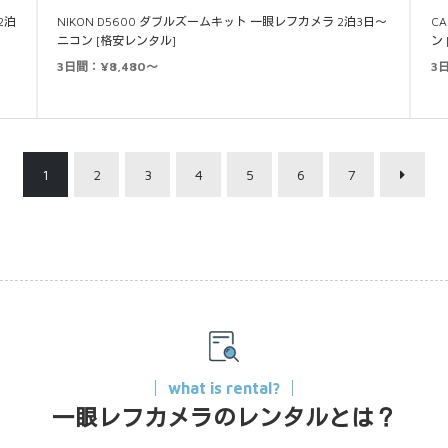
2泊
NIKON D5600 ダブルズームキット 一眼レフカメラ 2泊3日～
CA
ニコン [格安レンタル]
ン
3日間：¥8,480～
3
1
2
3
4
5
6
7
what is rental?
一眼レフカメラのレンタルとは？