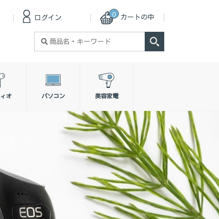
0
カートの中
ログイン
検
索
対
象:
ィオ
パソコン
美容家電