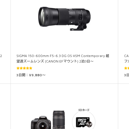
2
SIGMA 150-600mm F5-6.3 DG OS HSM Contemporary 超
CA
望遠ズームレンズ (CANON EFマウント) 2泊3日～
フ
5段階中
3日間：¥9,880～
3
5.00
の評価
5.0