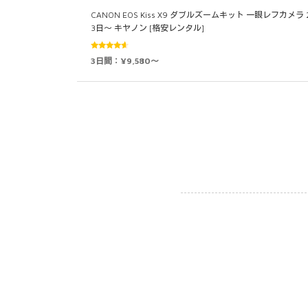
CANON EOS Kiss X9 ダブルズームキット 一眼レフカメラ 
3日～ キヤノン [格安レンタル]
5段階中
3日間：¥9,580～
4.50
の評
価