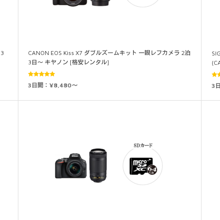
3
CANON EOS Kiss X7 ダブルズームキット 一眼レフカメラ 2泊
SI
3日～ キヤノン [格安レンタル]
(C
5段階中
3日間：¥8,480～
3
5.00
の評価
5.0