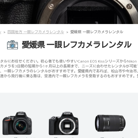
ル
四国地方 一眼レフカメラレンタル
愛媛県 一眼レフカメラレンタル
愛媛県 一眼レフカメラレンタル
お任せください。初心者でも使いやすいCanon EOS KissシリーズからNik
カメラを3日間の短期から1ヶ月以上の長期まで、ニーズに合わせたレンタルが可
、一眼レフカメラのレンタルがおすすめです。愛媛県内であれば、松山市や今治市
港から飛行機に乗る際は、空港内で一眼レフカメラを受取するのもおすすめです。