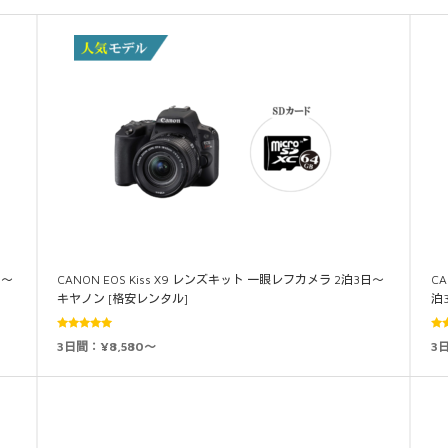
日～
CANON EOS Kiss X9 レンズキット 一眼レフカメラ 2泊3日～
CA
キヤノン [格安レンタル]
泊
5段階中
3日間：¥8,580～
3日
4.86
の評価
4.8