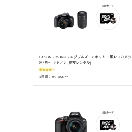
CANON EOS Kiss X9i ダブルズームキット 一眼レフカメラ 
泊3日～ キヤノン [格安レンタル]
5段階中
3日間：¥9,450～
4.00
の評
価