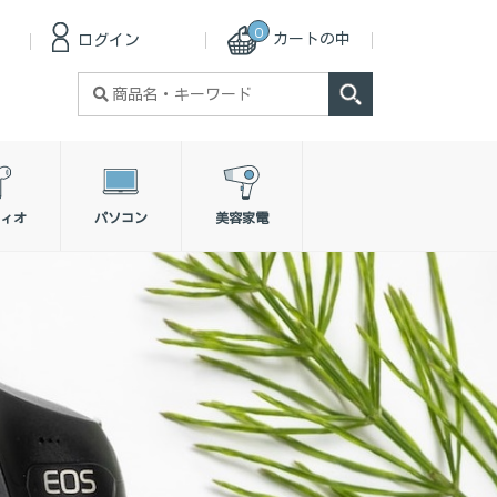
0
カートの中
ログイン
検
索
対
象:
ィオ
パソコン
美容家電