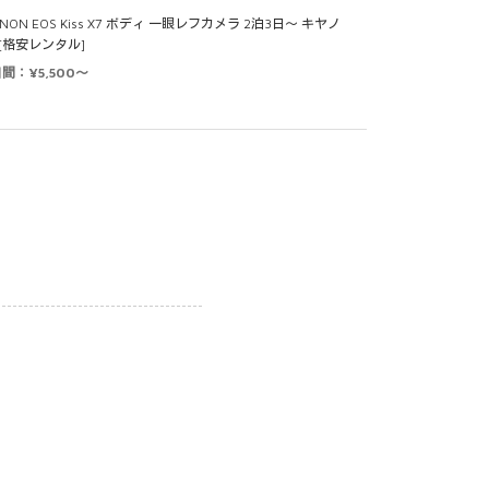
NON EOS Kiss X7 ボディ 一眼レフカメラ 2泊3日～ キヤノ
 [格安レンタル]
日間：¥5,500～