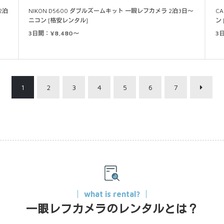
2泊
NIKON D5600 ダブルズームキット 一眼レフカメラ 2泊3日～
CA
ニコン [格安レンタル]
ン
3日間：¥8,480～
3
1
2
3
4
5
6
7
what is rental?
一眼レフカメラのレンタルとは？