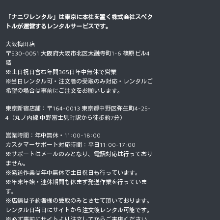
「ナニワレンタル」は東京に本社を置く
株式会社スペク
トル
が運営するレンタルサービスです。
大阪梅田店
〒530-0051 大阪府大阪市北区太融寺町1-6 篠原ビル4
階
※土日祝日含む年間365日年中無休で営業
※当日レンタル可・注文者の受取のみ対応・レンタルご
希望の場合は事前にご注文をお願いします。
東京新宿店舗：〒164-0013 東京都中野区弥生町4-25-
4（丸ノ内線 中野富士見町駅から徒歩約7分）
営業時間：年中無休・11:00-18:00
カスタマーサポート対応時間：平日11:00-17:00
※サポートはメールのみとなり、電話対応は行っており
ません。
※発送作業は年中無休で土日祝日も行っています。
※年末年始・連休期間も休まず発送作業を行っていま
す。
※店舗は予約者様の受取のみとさせて頂いております。
レンタル日当日にサイトから注文後レンタル可能です。
※必ず事前にサイトより注文してからご来店ください。