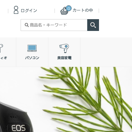
0
カートの中
ログイン
検
索
対
象:
ィオ
パソコン
美容家電