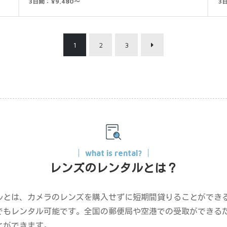
3日間：¥9,480～
3日
1
2
3
what is rental?
レンズのレンタルとは？
ルとは、カメラのレンズを購入せずに短期間貸りることができ
でもレンタル可能です。全国の郵便局や空港での受取ができる
とができます。