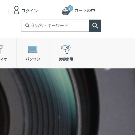
0
カートの中
ログイン
検
索
対
象:
ィオ
パソコン
美容家電