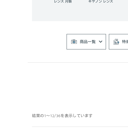
カメラレンズ 月額
キヤノン レンズ
シグマ レンズ
商品一覧
特
結果の1～12/36を表示しています