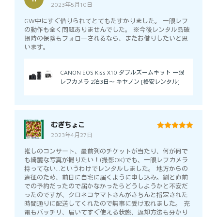
2023年5月10日
4
out of 5
GW中にすぐ借りられてとてもたすかりました。 一眼レフ
の動作も全く問題ありませんでした。 ※今後レンタル品破
損時の保険もフォローされるなら、またお借りしたいと思
います。
CANON EOS Kiss X10 ダブルズームキット 一眼
レフカメラ 2泊3日～ キヤノン [格安レンタル]
むぎちょこ
2023年4月27日
5
out of 5
推しのコンサート、最前列のチケットが当たり、何が何で
も綺麗な写真が撮りたい！(撮影OK)でも、一眼レフカメラ
持ってない…というわけでレンタルしました。 地方からの
遠征のため、前日に自宅に届くように申し込み。割と直前
での予約だったので届かなかったらどうしようかと不安だ
ったのですが、クロネコヤマトさんがきちんと指定された
時間通りに配送してくれたので無事に受け取れました。 充
電もバッチリ、届いてすぐ使える状態、返却方法も分かり