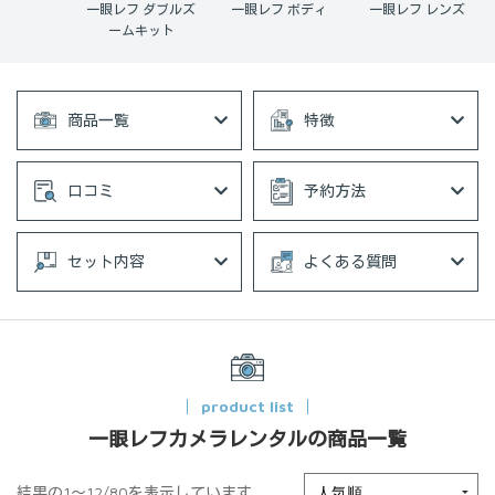
 ダブルズ
一眼レフ ボディ
一眼レフ レンズ
一眼レフ レンズセ
キット
ット
商品一覧
特徴
口コミ
予約方法
セット内容
よくある質問
product list
一眼レフカメラレンタルの商品一覧
結果の1～12/80を表示しています