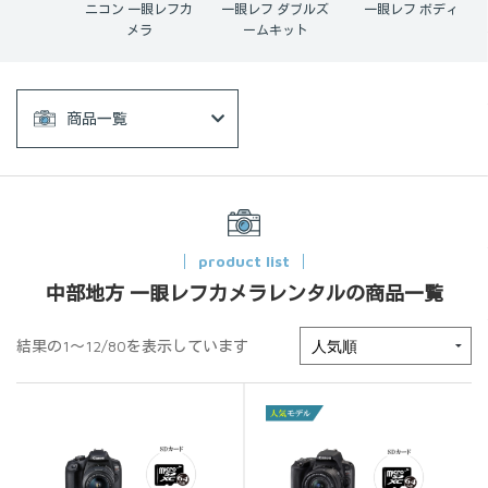
一眼レフカ
一眼レフ ダブルズ
一眼レフ ボディ
一眼レフ レンズ
メラ
ームキット
商品一覧
product list
中部地方 一眼レフカメラレンタルの商品一覧
結果の1～12/80を表示しています