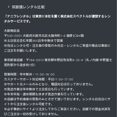
双眼鏡レンタル比較
「ナニワレンタル」は東京に本社を置く
株式会社スペクトル
が運営するレン
タルサービスです。
大阪梅田店
〒530-0051 大阪府大阪市北区太融寺町1-6 篠原ビル4階
※土日祝日含む年間365日年中無休で営業
※当日レンタル可・注文者の受取のみ対応・レンタルご希望の場合は事前に
ご注文をお願いします。
東京新宿店舗：〒164-0013 東京都中野区弥生町4-25-4（丸ノ内線 中野富士
見町駅から徒歩約7分）
営業時間：年中無休・11:00-18:00
カスタマーサポート対応時間：平日11:00-17:00
※サポートはメールのみとなり、電話対応は行っておりません。
※発送作業は年中無休で土日祝日も行っています。
※年末年始・連休期間も休まず発送作業を行っています。
※店舗は予約者様の受取のみとさせて頂いております。レンタル日当日にサ
イトから注文後レンタル可能です。
※必ず事前にサイトより注文してからご来店ください。店舗での現金決済及
びご注文は一切お受けしておりません。