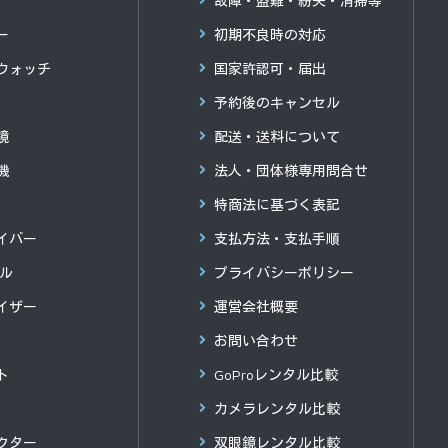
故障・盗難・紛失・清掃等
ー
初期不良時の対応
ウォッチ
国家許認可・届出
予約後のキャンセル
鏡
配送・送料について
機
法人・団体様専用問合せ
特商法に基づく表記
イバー
支払方法・支払手順
グル
プライバシーポリシー
イザー
運営会社概要
お問い合わせ
ト
GoProレンタル比較
カメラレンタル比較
クター
双眼鏡レンタル比較