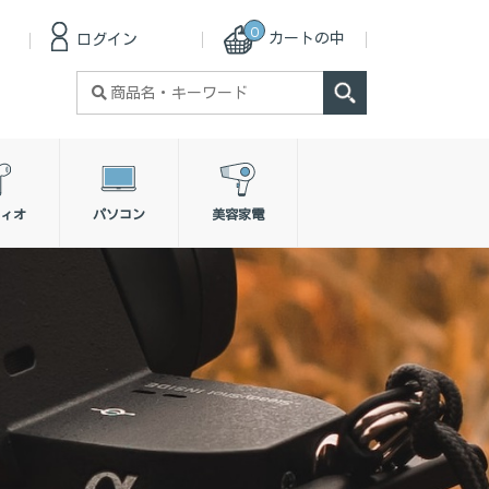
0
カートの中
ログイン
検
索
対
象:
ィオ
パソコン
美容家電