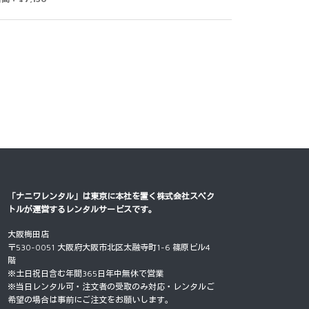
「ナニワレンタル」は東京に本社を置く
株式会社スペク
トル
が運営するレンタルサービスです。
大阪梅田店
〒530-0051 大阪府大阪市北区太融寺町1-6 篠原ビル4
階
※土日祝日含む年間365日年中無休で営業
※当日レンタル可・注文者の受取のみ対応・レンタルご
希望の場合は事前にご注文をお願いします。