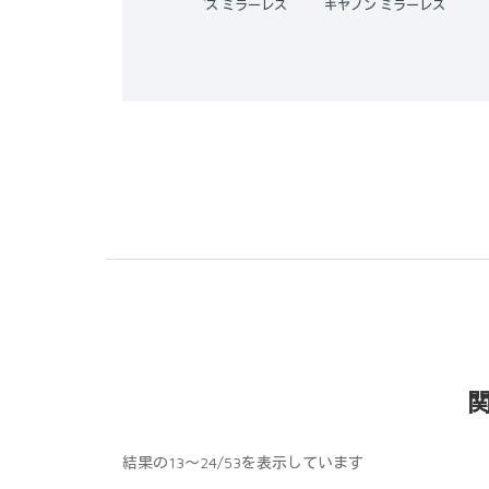
オリンパス ミラーレス
キヤノン ミラーレス
ソニー ミラーレス
結果の13～24/53を表示しています