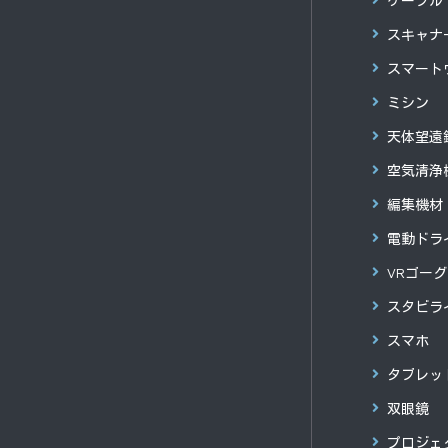
ケーブル
スキャナ
スマート
ミシン
天体望遠
空気清浄
編集機材
電動ドラ
VRゴー
スタビラ
スマホ
タブレッ
双眼鏡
プロジェ