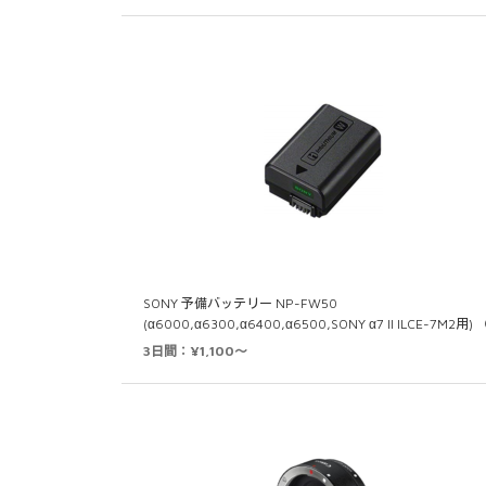
SONY 予備バッテリー NP-FW50
(α6000,α6300,α6400,α6500,SONY α7 II ILCE-7M2用) 
3日間：¥1,100～