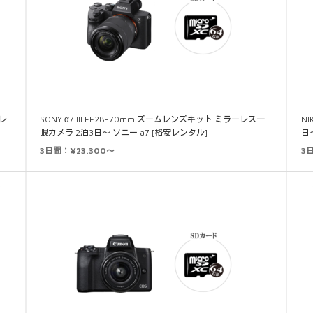
安レ
SONY α7 III FE28-70mm ズームレンズキット ミラーレス一
N
眼カメラ 2泊3日～ ソニー a7 [格安レンタル]
日
3日間：¥23,300～
3