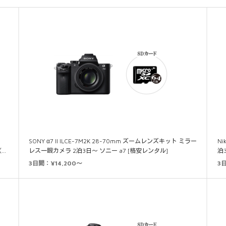
SONY α7 II ILCE-7M2K 28-70mm ズームレンズキット ミラー
N
（…
レス一眼カメラ 2泊3日～ ソニー a7 [格安レンタル]
泊
3日間：¥14,200～
3