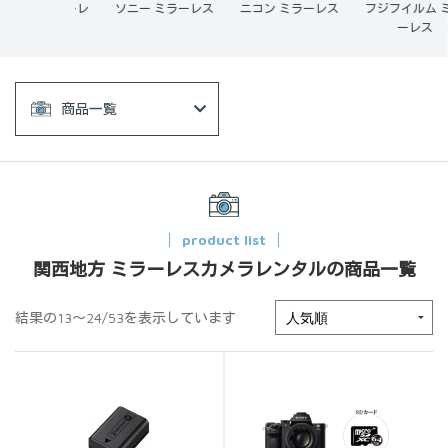
 ミラーレ
ソニー ミラーレス
ニコン ミラーレス
フジフイルム ミラ
ス
ーレス
商品一覧
product list
関西地方 ミラーレスカメラレンタルの商品一覧
結果の13～24/53を表示しています