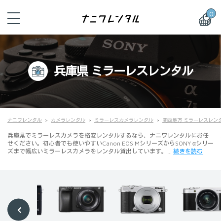
0
兵庫県 ミラーレスレンタル
ナニワレンタル
カメラレンタル
ミラーレスカメラレンタル
関西地方 ミラーレスレン
兵庫県でミラーレスカメラを格安レンタルするなら、ナニワレンタルにお任
せください。初心者でも使いやすいCanon EOS MシリーズからSONY αシリー
ズまで幅広いミラーレスカメラをレンタル貸出しています。…
続きを読む