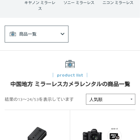
ノン ミラーレ
ソニー ミラーレス
ニコン ミラーレス
フジフイルム ミラ
ス
ーレス
商品一覧
product list
中国地方 ミラーレスカメラレンタルの商品一覧
結果の13～24/53を表示しています