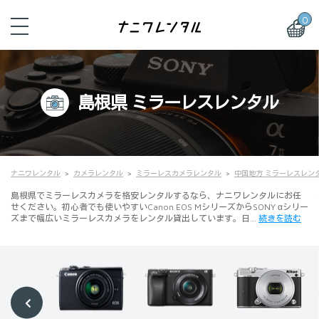
0
島根県 ミラーレスレンタル
ナニワレンタル
カメラレンタル
ミラーレスカメラレンタル
中国地方 ミラーレスレン
島根県でミラーレスカメラを格安レンタルするなら、ナニワレンタルにお任
せください。初心者でも使いやすいCanon EOS MシリーズからSONY αシリー
ズまで幅広いミラーレスカメラをレンタル貸出しています。日…
続きを読む