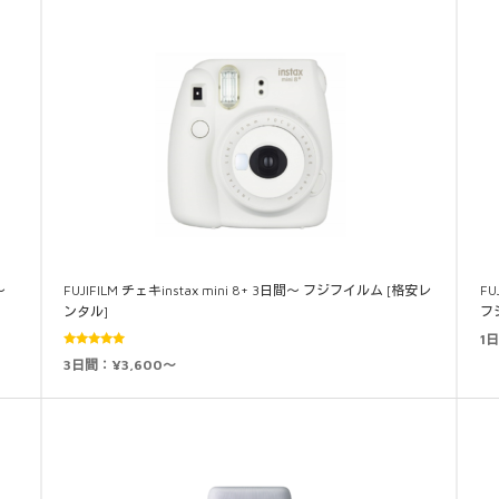
～
FUJIFILM チェキinstax mini 8+ 3日間～ フジフイルム [格安レ
FU
ンタル]
フ
1
5段階中
3日間：¥3,600～
5.00
の評価