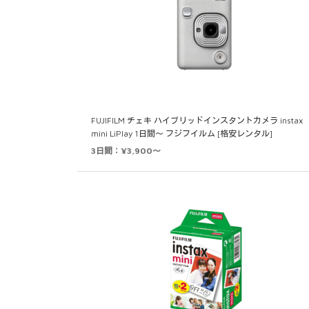
FUJIFILM チェキ ハイブリッドインスタントカメラ instax
mini LiPlay 1日間～ フジフイルム [格安レンタル]
3日間：¥3,900～