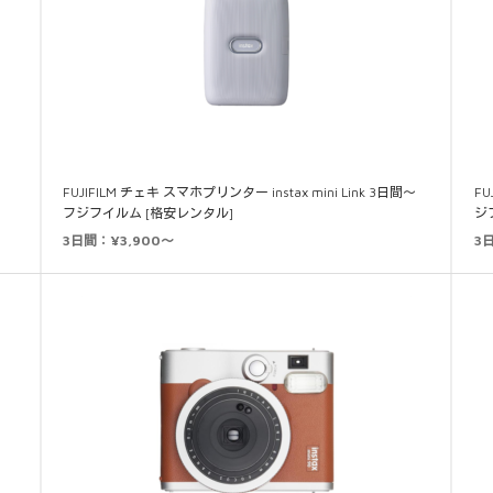
FUJIFILM チェキ スマホプリンター instax mini Link 3日間～
FU
フジフイルム [格安レンタル]
ジ
3日間：¥3,900～
3