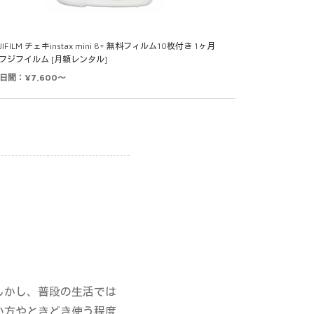
JIFILM チェキinstax mini 8+ 無料フィルム10枚付き 1ヶ月
 フジフイルム [月額レンタル]
0日間：¥7,600～
しかし、普段の生活では
い方やときどき使う程度