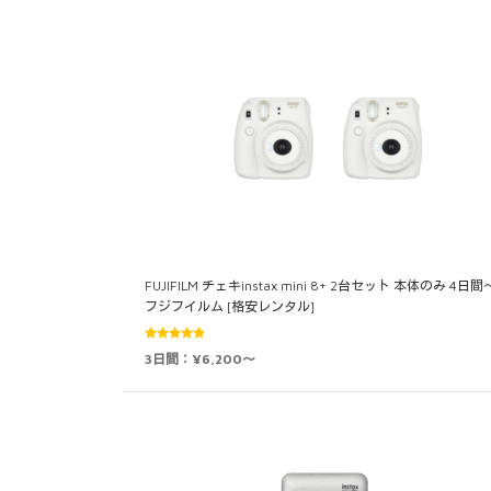
FUJIFILM チェキinstax mini 8+ 2台セット 本体のみ 4日間
フジフイルム [格安レンタル]
5段階中
3日間：¥6,200～
4.71
の評
価