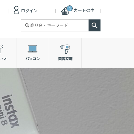
0
カートの中
ログイン
検
索
対
象:
ィオ
パソコン
美容家電