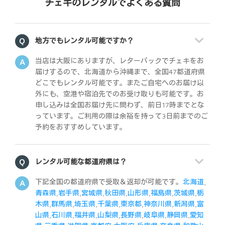
チェキのレンタルでよくある質問
地方でもレンタル可能ですか？
当店は大阪にありますが、レターパックでチェキをお
届けするので、北海道から沖縄まで、全国47都道府県
どこでもレンタル可能です。またご自宅へのお届け以
外にも、空港や宿泊先でのお受け取りも可能です。お
申し込みは全国お届け先に問わず、前日17時までとな
っています。ご利用の際は余裕を持って3日前までのご
予約をおすすめしています。
レンタル可能な都道府県は？
下記全国の都道府県で受取＆返却が可能です。
北海道
,
青森県
,
岩手県
,
宮城県
,
秋田県
,
山形県
,
福島県
,
茨城県
,
栃
木県
,
群馬県
,
埼玉県
,
千葉県
,
東京都
,
神奈川県
,
新潟県
,
富
山県
,
石川県
,
福井県
,
山梨県
,
長野県
,
岐阜県
,
静岡県
,
愛知