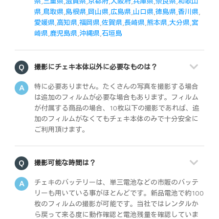
県
,
三重県
,
滋賀県
,
京都府
,
大阪府
,
兵庫県
,
奈良県
,
和歌山
県
,
鳥取県
,
島根県
,
岡山県
,
広島県
,
山口県
,
徳島県
,
香川県
,
愛媛県
,
高知県
,
福岡県
,
佐賀県
,
長崎県
,
熊本県
,
大分県
,
宮
崎県
,
鹿児島県
,
沖縄県
,
石垣島
撮影にチェキ本体以外に必要なものは？
特に必要ありません。たくさんの写真を撮影する場合
は追加のフィルムが必要な場合もあります。フィルム
が付属する商品の場合、10枚以下の撮影であれば、追
加のフィルムがなくてもチェキ本体のみで十分安全に
ご利用頂けます。
撮影可能な時間は？
チェキのバッテリーは、単三電池などの市販のバッテ
リーも用いている事がほとんどです。新品電池で約100
枚のフィルムの撮影が可能です。当社ではレンタルか
ら戻って来る度に動作確認と電池残量を確認していま