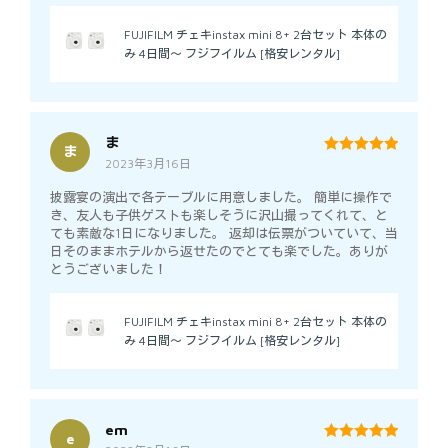
FUJIFILM チェキinstax mini 8+ 2台セット 本体の
み 4日間～ フジフイルム [格安レンタル]
ま
ま
2023年3月16日
5
out of 5
披露宴の演出で各テーブルに用意しました。 簡単に操作で
き、友人も子供ゲストも楽しそうに沢山撮ってくれて、と
ても素敵な1日になりました。 返却は伝票がついていて、当
日そのままホテルから返せたのでとても楽でした。ありが
とうございました！
FUJIFILM チェキinstax mini 8+ 2台セット 本体の
み 4日間～ フジフイルム [格安レンタル]
em
e