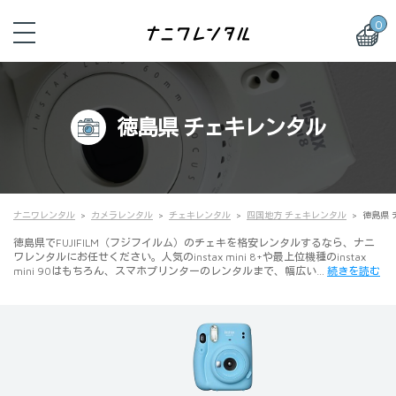
0
徳島県 チェキレンタル
ナニワレンタル
カメラレンタル
チェキレンタル
四国地方 チェキレンタル
徳島県 
徳島県でFUJIFILM（フジフイルム）のチェキを格安レンタルするなら、ナニ
ワレンタルにお任せください。人気のinstax mini 8+や最上位機種のinstax
mini 90はもちろん、スマホプリンターのレンタルまで、幅広い…
続きを読む