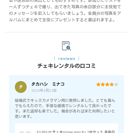
会や送別会の演出としてもおすすめです。参加したゲストを
一人ずつチェキで撮り、出てきた写真の余白部分に主役宛て
のメッセージを記入してもらいましょう。全員分の写真をア
ルバムにまとめて主役にプレゼントすると喜ばれますよ。
reviews
チェキレンタルの口コミ
タカハシ ミナコ
タ
2023年3月23日
4
out of 5
結婚式でキッズカメラマン用に使用しました。とても喜ん
でもらえたので、手頃な価格でレンタルして良かったで
す。また返却も楽でした。機会があればまた利用したいと
思います。
FUJIFILM チェキinstax mini 8+ 2台セット 本体の