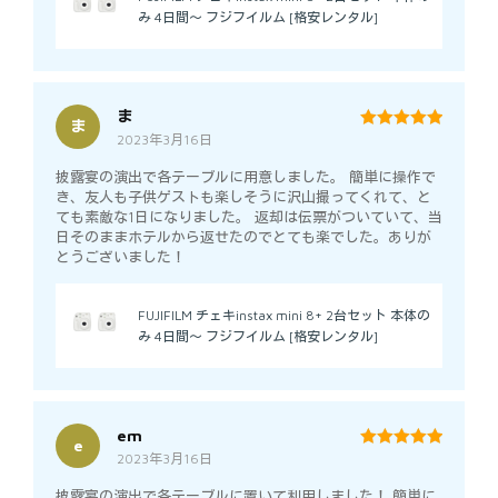
み 4日間～ フジフイルム [格安レンタル]
ま
ま
2023年3月16日
5
out of 5
披露宴の演出で各テーブルに用意しました。 簡単に操作で
き、友人も子供ゲストも楽しそうに沢山撮ってくれて、と
ても素敵な1日になりました。 返却は伝票がついていて、当
日そのままホテルから返せたのでとても楽でした。ありが
とうございました！
FUJIFILM チェキinstax mini 8+ 2台セット 本体の
み 4日間～ フジフイルム [格安レンタル]
em
e
2023年3月16日
5
out of 5
披露宴の演出で各テーブルに置いて利用しました！ 簡単に