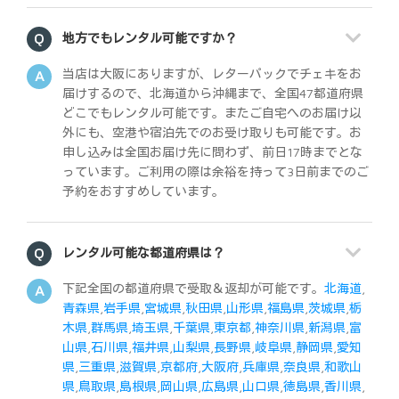
地方でもレンタル可能ですか？
当店は大阪にありますが、レターパックでチェキをお
届けするので、北海道から沖縄まで、全国47都道府県
どこでもレンタル可能です。またご自宅へのお届け以
外にも、空港や宿泊先でのお受け取りも可能です。お
申し込みは全国お届け先に問わず、前日17時までとな
っています。ご利用の際は余裕を持って3日前までのご
予約をおすすめしています。
レンタル可能な都道府県は？
下記全国の都道府県で受取＆返却が可能です。
北海道
,
青森県
,
岩手県
,
宮城県
,
秋田県
,
山形県
,
福島県
,
茨城県
,
栃
木県
,
群馬県
,
埼玉県
,
千葉県
,
東京都
,
神奈川県
,
新潟県
,
富
山県
,
石川県
,
福井県
,
山梨県
,
長野県
,
岐阜県
,
静岡県
,
愛知
県
,
三重県
,
滋賀県
,
京都府
,
大阪府
,
兵庫県
,
奈良県
,
和歌山
県
,
鳥取県
,
島根県
,
岡山県
,
広島県
,
山口県
,
徳島県
,
香川県
,