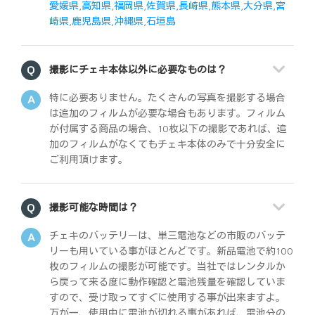
愛媛県
,
高知県
,
福岡県
,
佐賀県
,
長崎県
,
熊本県
,
大分県
,
宮
崎県
,
鹿児島県
,
沖縄県
,
石垣島
撮影にチェキ本体以外に必要なものは？
特に必要ありません。たくさんの写真を撮影する場合
は追加のフィルムが必要な場合もあります。フィルム
が付属する商品の場合、10枚以下の撮影であれば、追
加のフィルムがなくてもチェキ本体のみで十分安全に
ご利用頂けます。
撮影可能な時間は？
チェキのバッテリーは、単三電池などの市販のバッテ
リーも用いている事がほとんどです。新品電池で約100
枚のフィルムの撮影が可能です。当社ではレンタルか
ら戻って来る度に動作確認と電池残量を確認していま
すので、受け取ってすぐに使用する事が出来ますよ。
万が一、使用中に電池が切れる事があれば、電池分の