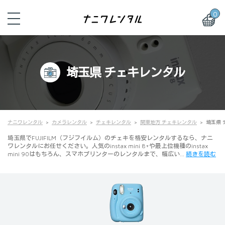
0
埼玉県 チェキレンタル
ナニワレンタル
カメラレンタル
チェキレンタル
関東地方 チェキレンタル
埼玉県 
埼玉県でFUJIFILM（フジフイルム）のチェキを格安レンタルするなら、ナニ
ワレンタルにお任せください。人気のinstax mini 8+や最上位機種のinstax
mini 90はもちろん、スマホプリンターのレンタルまで、幅広い…
続きを読む