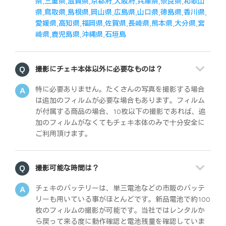
県
,
三重県
,
滋賀県
,
京都府
,
大阪府
,
兵庫県
,
奈良県
,
和歌山
県
,
鳥取県
,
島根県
,
岡山県
,
広島県
,
山口県
,
徳島県
,
香川県
,
愛媛県
,
高知県
,
福岡県
,
佐賀県
,
長崎県
,
熊本県
,
大分県
,
宮
崎県
,
鹿児島県
,
沖縄県
,
石垣島
撮影にチェキ本体以外に必要なものは？
特に必要ありません。たくさんの写真を撮影する場合
は追加のフィルムが必要な場合もあります。フィルム
が付属する商品の場合、10枚以下の撮影であれば、追
加のフィルムがなくてもチェキ本体のみで十分安全に
ご利用頂けます。
撮影可能な時間は？
チェキのバッテリーは、単三電池などの市販のバッテ
リーも用いている事がほとんどです。新品電池で約100
枚のフィルムの撮影が可能です。当社ではレンタルか
ら戻って来る度に動作確認と電池残量を確認していま