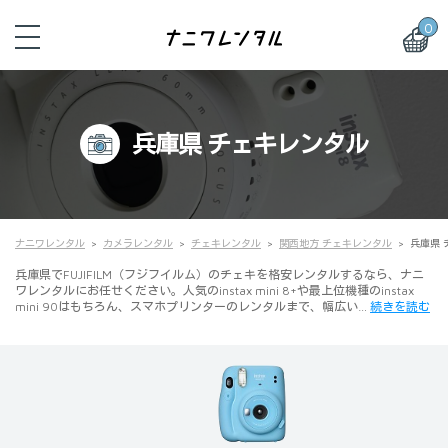
0
兵庫県 チェキレンタル
ナニワレンタル
カメラレンタル
チェキレンタル
関西地方 チェキレンタル
兵庫県 
兵庫県でFUJIFILM（フジフイルム）のチェキを格安レンタルするなら、ナニ
ワレンタルにお任せください。人気のinstax mini 8+や最上位機種のinstax
mini 90はもちろん、スマホプリンターのレンタルまで、幅広い…
続きを読む