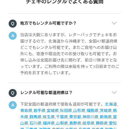
チェキのレンタルでよくある質問
地方でもレンタル可能ですか？
当店は大阪にありますが、レターパックでチェキをお
届けするので、北海道から沖縄まで、全国47都道府県
どこでもレンタル可能です。またご自宅へのお届け以
外にも、空港や宿泊先でのお受け取りも可能です。お
申し込みは全国お届け先に問わず、前日17時までとな
っています。ご利用の際は余裕を持って3日前までのご
予約をおすすめしています。
レンタル可能な都道府県は？
下記全国の都道府県で受取＆返却が可能です。
北海道
,
青森県
,
岩手県
,
宮城県
,
秋田県
,
山形県
,
福島県
,
茨城県
,
栃
木県
,
群馬県
,
埼玉県
,
千葉県
,
東京都
,
神奈川県
,
新潟県
,
富
山県
,
石川県
,
福井県
,
山梨県
,
長野県
,
岐阜県
,
静岡県
,
愛知