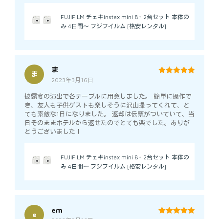
FUJIFILM チェキinstax mini 8+ 2台セット 本体の
み 4日間～ フジフイルム [格安レンタル]
ま
ま
2023年3月16日
5
out of 5
披露宴の演出で各テーブルに用意しました。 簡単に操作で
き、友人も子供ゲストも楽しそうに沢山撮ってくれて、と
ても素敵な1日になりました。 返却は伝票がついていて、当
日そのままホテルから返せたのでとても楽でした。ありが
とうございました！
FUJIFILM チェキinstax mini 8+ 2台セット 本体の
み 4日間～ フジフイルム [格安レンタル]
em
e