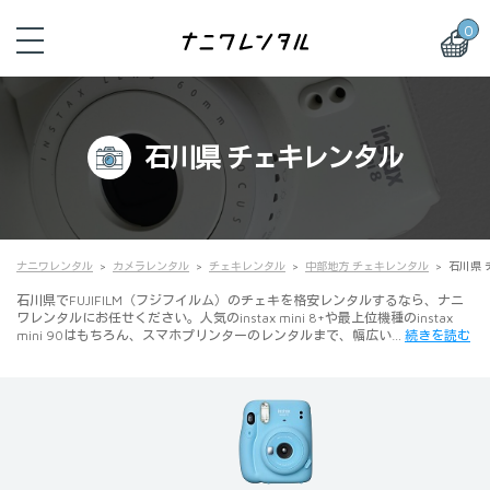
0
石川県 チェキレンタル
ナニワレンタル
カメラレンタル
チェキレンタル
中部地方 チェキレンタル
石川県 
石川県でFUJIFILM（フジフイルム）のチェキを格安レンタルするなら、ナニ
ワレンタルにお任せください。人気のinstax mini 8+や最上位機種のinstax
mini 90はもちろん、スマホプリンターのレンタルまで、幅広い…
続きを読む