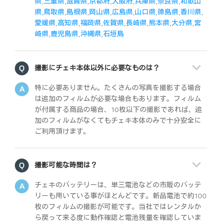
県
,
三重県
,
滋賀県
,
京都府
,
大阪府
,
兵庫県
,
奈良県
,
和歌山
県
,
鳥取県
,
島根県
,
岡山県
,
広島県
,
山口県
,
徳島県
,
香川県
,
愛媛県
,
高知県
,
福岡県
,
佐賀県
,
長崎県
,
熊本県
,
大分県
,
宮
崎県
,
鹿児島県
,
沖縄県
,
石垣島
撮影にチェキ本体以外に必要なものは？
特に必要ありません。たくさんの写真を撮影する場合
は追加のフィルムが必要な場合もあります。フィルム
が付属する商品の場合、10枚以下の撮影であれば、追
加のフィルムがなくてもチェキ本体のみで十分安全に
ご利用頂けます。
撮影可能な時間は？
チェキのバッテリーは、単三電池などの市販のバッテ
リーも用いている事がほとんどです。新品電池で約100
枚のフィルムの撮影が可能です。当社ではレンタルか
ら戻って来る度に動作確認と電池残量を確認していま