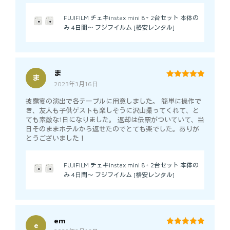
FUJIFILM チェキinstax mini 8+ 2台セット 本体の
み 4日間～ フジフイルム [格安レンタル]
ま
ま
2023年3月16日
5
out of 5
披露宴の演出で各テーブルに用意しました。 簡単に操作で
き、友人も子供ゲストも楽しそうに沢山撮ってくれて、と
ても素敵な1日になりました。 返却は伝票がついていて、当
日そのままホテルから返せたのでとても楽でした。ありが
とうございました！
FUJIFILM チェキinstax mini 8+ 2台セット 本体の
み 4日間～ フジフイルム [格安レンタル]
em
e