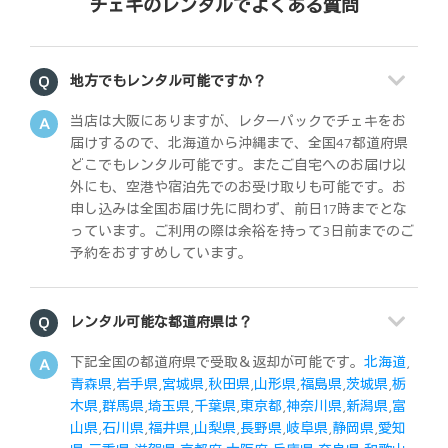
チェキのレンタルでよくある質問
地方でもレンタル可能ですか？
当店は大阪にありますが、レターパックでチェキをお
届けするので、北海道から沖縄まで、全国47都道府県
どこでもレンタル可能です。またご自宅へのお届け以
外にも、空港や宿泊先でのお受け取りも可能です。お
申し込みは全国お届け先に問わず、前日17時までとな
っています。ご利用の際は余裕を持って3日前までのご
予約をおすすめしています。
レンタル可能な都道府県は？
下記全国の都道府県で受取＆返却が可能です。
北海道
,
青森県
,
岩手県
,
宮城県
,
秋田県
,
山形県
,
福島県
,
茨城県
,
栃
木県
,
群馬県
,
埼玉県
,
千葉県
,
東京都
,
神奈川県
,
新潟県
,
富
山県
,
石川県
,
福井県
,
山梨県
,
長野県
,
岐阜県
,
静岡県
,
愛知