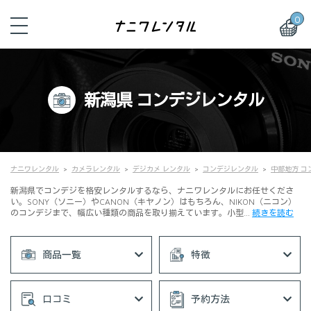
0
新潟県 コンデジレンタル
ナニワレンタル
カメラレンタル
デジカメ レンタル
コンデジレンタル
中部地方 コ
新潟県でコンデジを格安レンタルするなら、ナニワレンタルにお任せくださ
い。SONY（ソニー）やCANON（キヤノン）はもちろん、NIKON（ニコン）
のコンデジまで、幅広い種類の商品を取り揃えています。小型…
続きを読む
商品一覧
特徴
口コミ
予約方法