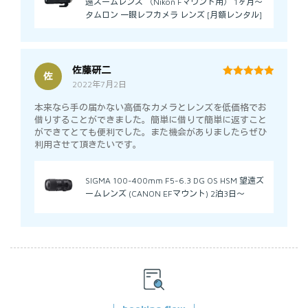
遠ズームレンズ （Nikon Fマウント用） 1ヶ月～
タムロン 一眼レフカメラ レンズ [月額レンタル]
佐藤研二
佐
2022年7月2日
5
out of 5
本来なら手の届かない高価なカメラとレンズを低価格でお
借りすることができました。簡単に借りて簡単に返すこと
ができてとても便利でした。また機会がありましたらぜひ
利用させて頂きたいです。
SIGMA 100-400mm F5-6.3 DG OS HSM 望遠ズ
ームレンズ (CANON EFマウント) 2泊3日～