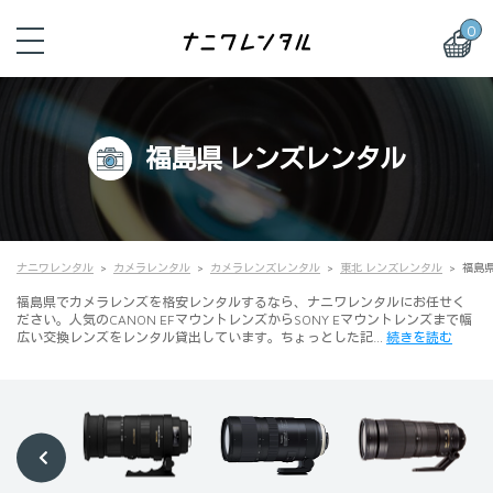
0
福島県 レンズレンタル
ナニワレンタル
カメラレンタル
カメラレンズレンタル
東北 レンズレンタル
福島
福島県でカメラレンズを格安レンタルするなら、ナニワレンタルにお任せく
ださい。人気のCANON EFマウントレンズからSONY Eマウントレンズまで幅
広い交換レンズをレンタル貸出しています。ちょっとした記…
続きを読む