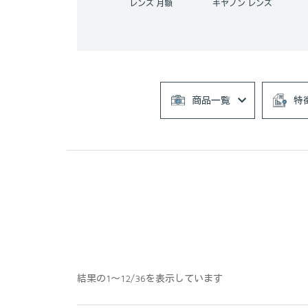
カメラレンズ 月額
キヤノン レンズ
シグマ レンズ
商品一覧
特
結果の1～12/36を表示しています