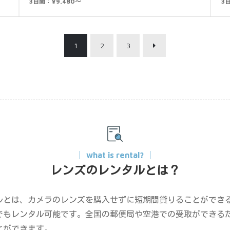
3日間：¥9,480～
3日
1
2
3
what is rental?
レンズのレンタルとは？
ルとは、カメラのレンズを購入せずに短期間貸りることができ
でもレンタル可能です。全国の郵便局や空港での受取ができる
とができます。