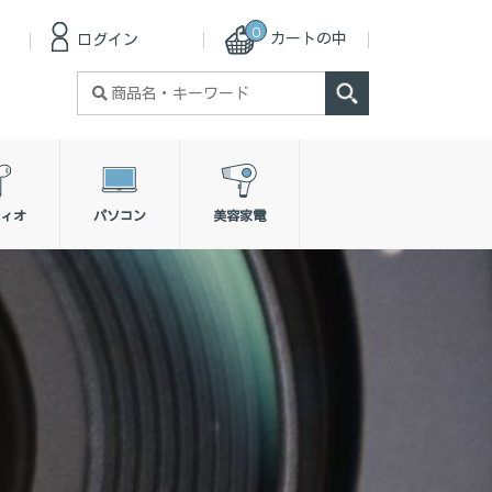
0
カートの中
ログイン
検
索
対
象:
ィオ
パソコン
美容家電