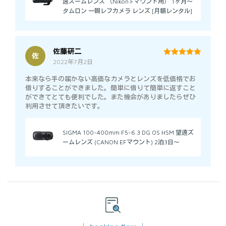
遠ズームレンズ （Nikon Fマウント用） 1ヶ月～
タムロン 一眼レフカメラ レンズ [月額レンタル]
佐藤研二
佐
2022年7月2日
5
out of 5
本来なら手の届かない高価なカメラとレンズを低価格でお
借りすることができました。簡単に借りて簡単に返すこと
ができてとても便利でした。また機会がありましたらぜひ
利用させて頂きたいです。
SIGMA 100-400mm F5-6.3 DG OS HSM 望遠ズ
ームレンズ (CANON EFマウント) 2泊3日～