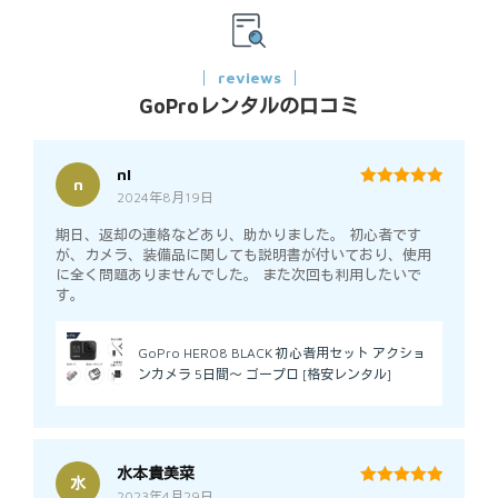
reviews
GoProレンタルの口コミ
nI
n
2024年8月19日
5
out of 5
期日、返却の連絡などあり、助かりました。 初心者です
が、カメラ、装備品に関しても説明書が付いており、使用
に全く問題ありませんでした。 また次回も利用したいで
す。
GoPro HERO8 BLACK 初心者用セット アクショ
ンカメラ 5日間～ ゴープロ [格安レンタル]
水本貴美菜
水
2023年4月29日
5
out of 5