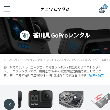
0
香川県 GoProレンタル
ナニワレンタル
カメラレンタル
アクションカメラレンタル
GoProレンタル
四国地方
香川県でのGoPro（ゴープロ）の格安レンタル・貸出ならナニワレンタル
へ。ナニワレンタルでは、香川県でGoProを業界最安価格で貸出していま
す。香川県内の宅配は送料無料・即日発送なので最短翌日受取…
続きを読む