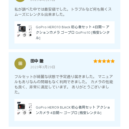
私が調べた中では最安値でした。トラブルなど何も無くス
ムーズにレンタル出来ました。
GoPro HERO10 Black 初心者セット 4日間～ ア
クションカメラ ゴープロ GoPro10 [格安レンタ
ル]
田中 睦
田
2023年3月29日
5
out of 5
フルセットが綺麗な状態で予定通り届きました。 マニュア
ルもありなんの問題もなく利用できました。 カメラの性能
も良く、非常に満足しています。 ありがとうございまし
た。
GoPro HERO9 BLACK 初心者用セット アクショ
ンカメラ 4日間～ ゴープロ [格安レンタル]