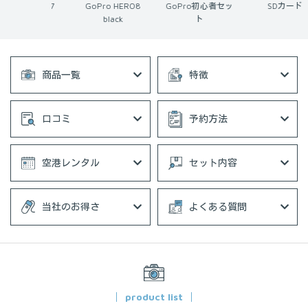
 HERO7
GoPro HERO8
GoPro初心者セッ
SDカード
ack
black
ト
商品一覧
特徴
口コミ
予約方法
空港レンタル
セット内容
当社のお得さ
よくある質問
product list