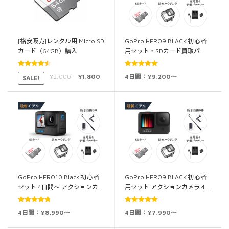
[格安販売]レンタル用 Micro SD
GoPro HERO9 BLACK 初心者
カード（64GB）購入
用セット・SDカード買取パ…
5段階中
5段階中
5.00
¥
2,000
¥
1,800
4日間：¥9,200～
SALE!
4.50
の評価
の評価
GoPro HERO10 Black 初心者
GoPro HERO9 BLACK 初心者
セット 4日間～ アクションカ…
用セット アクションカメラ 4…
5段階中
5段階中
5.00
4日間：¥8,990～
4日間：¥7,990～
4.75
の評価
の評価